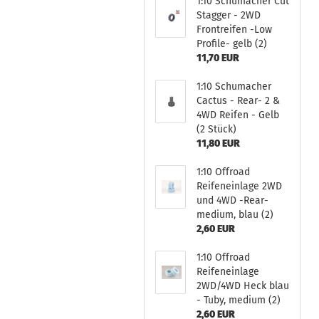
1:10 Schumacher Cut
Stagger - 2WD
Frontreifen -Low
Profile- gelb (2)
11,70 EUR
1:10 Schumacher
Cactus - Rear- 2 &
4WD Reifen - Gelb
(2 Stück)
11,80 EUR
1:10 Offroad
Reifeneinlage 2WD
und 4WD -Rear-
medium, blau (2)
2,60 EUR
1:10 Offroad
Reifeneinlage
2WD/4WD Heck blau
- Tuby, medium (2)
2,60 EUR