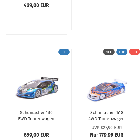
469,00 EUR
TOP
NEU
TOP
-5%
Schumacher 1:10
Schumacher 1:10
FWD Tourenwagen
4WD Tourenwagen
FT9 - Kohlefaser...
Mi10 - Stahl...
UVP 827,90 EUR
659,00 EUR
Nur 779,99 EUR