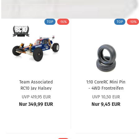
TOP
-16%
TOP
-10%
Team Associated
1:10 CoreRC Mini Pin
RC10 Jay Halsey
- 4WD Frontreifen
Edition Kit...
2,2",...
UVP 419,95 EUR
UVP 10,50 EUR
Nur 349,99 EUR
Nur 9,45 EUR