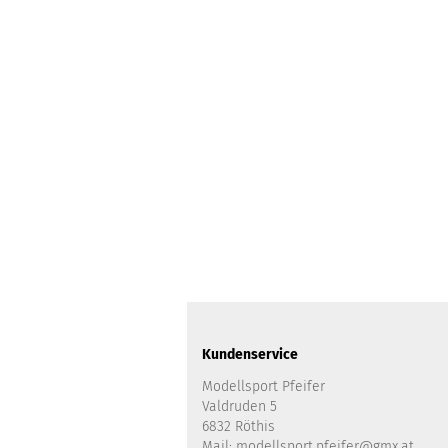
Kundenservice
Modellsport Pfeifer
Valdruden 5
6832 Röthis
Mail: modellsport.pfeifer@gmx.at