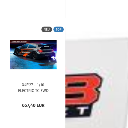
NEU
TOP
X4F'27 - 1/10
ELECTRIC TC FWD
XRAY
657,40 EUR