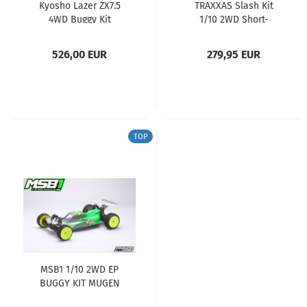
Kyosho Lazer ZX7.5
TRAXXAS Slash Kit
4WD Buggy Kit
1/10 2WD Short-
Course Racing-
Truck...
526,00 EUR
279,95 EUR
TOP
MSB1 1/10 2WD EP
BUGGY KIT MUGEN
(Stock EOS...