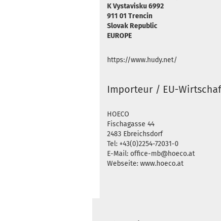
K Vystavisku 6992
911 01 Trencin
Slovak Republic
EUROPE
https://www.hudy.net/
Importeur / EU-Wirtschaf
HOECO
Fischagasse 44
2483 Ebreichsdorf
Tel: +43(0)2254-72031-0
E-Mail: office-mb@hoeco.at
Webseite: www.hoeco.at