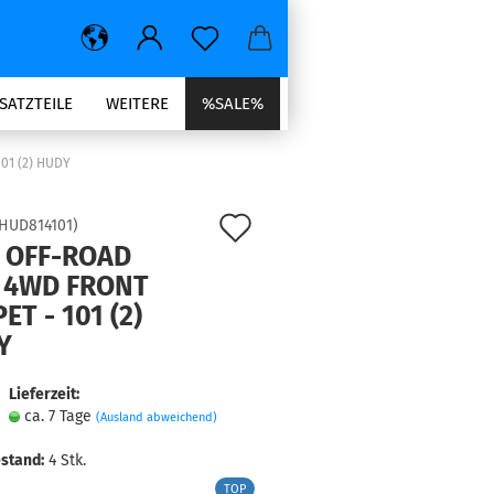
SATZTEILE
WEITERE
%SALE%
01 (2) HUDY
Auf
HUD814101
)
0 OFF-ROAD
den
E 4WD FRONT
Merkzettel
ET - 101 (2)
Y
Lieferzeit:
ca. 7 Tage
(Ausland abweichend)
stand:
4
Stk.
TOP