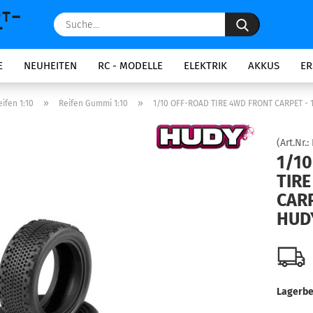
Suche...
E
NEUHEITEN
RC - MODELLE
ELEKTRIK
AKKUS
ER
»
»
ifen 1:10
Reifen Gummi 1:10
1/10 OFF-ROAD TIRE 4WD FRONT CARPET - 1
(Art.Nr.:
1/1
TIR
CARP
HUD
Lagerbe