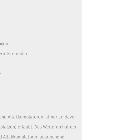
ngen
errufsformular
z
 und Altakkumulatoren ist nur an davor
lätzen) erlaubt. Des Weiteren hat der
nd Altakkumulatoren ausreichend