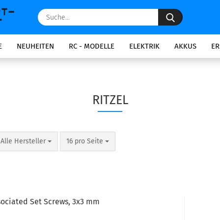
Suche...
E
NEUHEITEN
RC - MODELLE
ELEKTRIK
AKKUS
ER
RITZEL
pro Seite
pro Seite
Alle Hersteller
16 pro Seite
ociated Set Screws, 3x3 mm