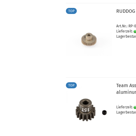
RUDDOG 
TOP
Art.Nr.: RP-
Lieferzeit:
Lagerbestan
Team Ass
TOP
aluminu
Lieferzeit:
Lagerbestan