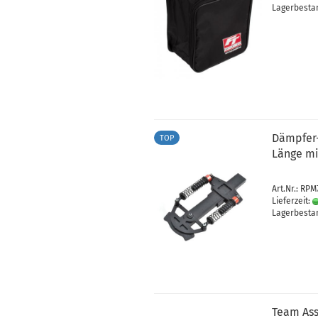
Lagerbestan
Dämpfer-
TOP
Länge mi
Art.Nr.: RPM
Lieferzeit:
Lagerbestan
Team Ass