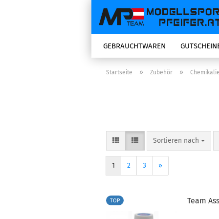
GEBRAUCHTWAREN
GUTSCHEIN
»
»
Startseite
Zubehör
Chemikali
Sortieren nach
Sortieren nach
1
2
3
»
Team Ass
TOP