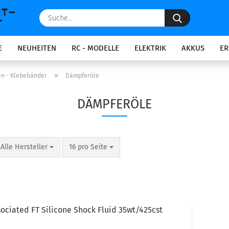
Suche...
E
NEUHEITEN
RC - MODELLE
ELEKTRIK
AKKUS
ER
»
en - Klebebänder
Dämpferöle
DÄMPFERÖLE
pro Seite
pro Seite
Alle Hersteller
16 pro Seite
ociated FT Silicone Shock Fluid 35wt/425cst