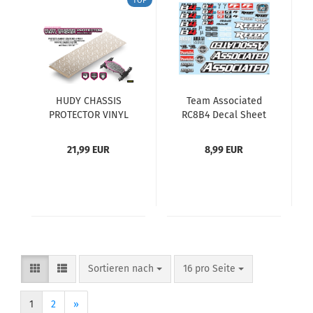
TOP
HUDY CHASSIS
Team Associated
PROTECTOR VINYL
RC8B4 Decal Sheet
STICKER 360x125mm
21,99 EUR
8,99 EUR
Sortieren nach
pro Seite
Sortieren nach
16 pro Seite
1
2
»