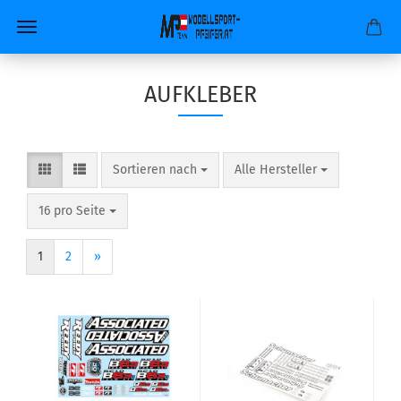
AUFKLEBER
Sortieren nach
pro Seite
Sortieren nach
Alle Hersteller
pro Seite
16 pro Seite
1
2
»