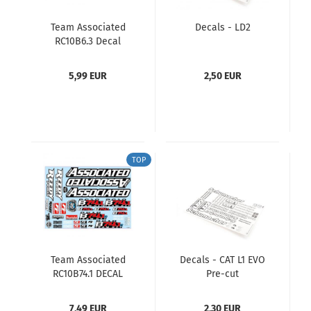
Team Associated
Decals - LD2
RC10B6.3 Decal
Sheet
5,99 EUR
2,50 EUR
TOP
Team Associated
Decals - CAT L1 EVO
RC10B74.1 DECAL
Pre-cut
SHEET
7,49 EUR
2,30 EUR