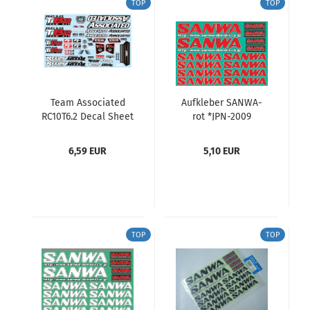
TOP
TOP
Team Associated
Aufkleber SANWA-
RC10T6.2 Decal Sheet
rot *JPN-2009
SANWA
6,59 EUR
5,10 EUR
TOP
TOP