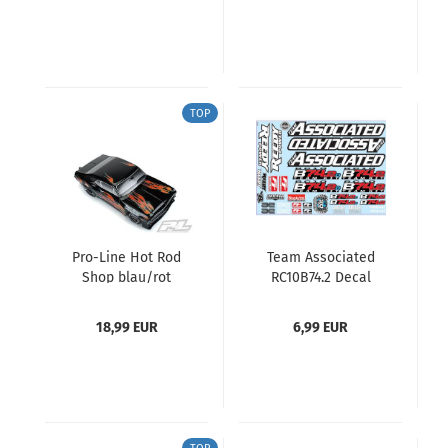
TOP
Pro-Line Hot Rod
Team Associated
Shop blau/rot
RC10B74.2 Decal
Universal-Graphics
Sheet
Kit für 1:10 & 1:8
18,99 EUR
6,99 EUR
Karosserie