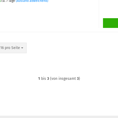
ca. 7 Tage
(Ausland abweichend)
pro Seite
16 pro Seite
1
bis
3
(von insgesamt
3
)