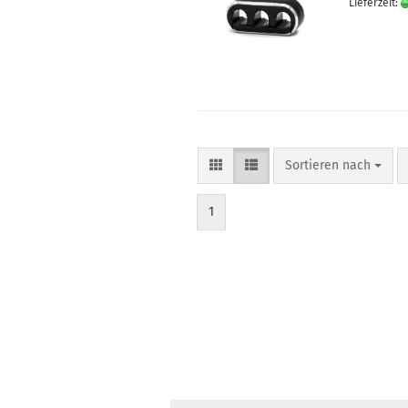
Lieferzeit:
Sortieren nach
Sortieren nach
1