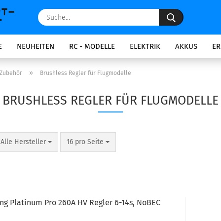
Suche...
E
NEUHEITEN
RC - MODELLE
ELEKTRIK
AKKUS
ER
»
 Zubehör
Brushless Regler für Flugmodelle
BRUSHLESS REGLER FÜR FLUGMODELLE
pro Seite
pro Seite
Alle Hersteller
16 pro Seite
g Platinum Pro 260A HV Regler 6-14s, NoBEC