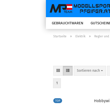
GEBRAUCHTWAREN
GUTSCHEIN
»
»
Startseite
Elektrik
Regler und
Sortieren nach
Sortieren nach
1
Hobbywin
TOP