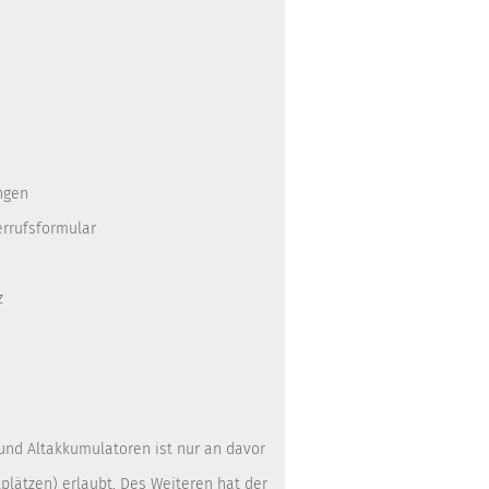
ngen
errufsformular
z
 und Altakkumulatoren ist nur an davor
lätzen) erlaubt. Des Weiteren hat der