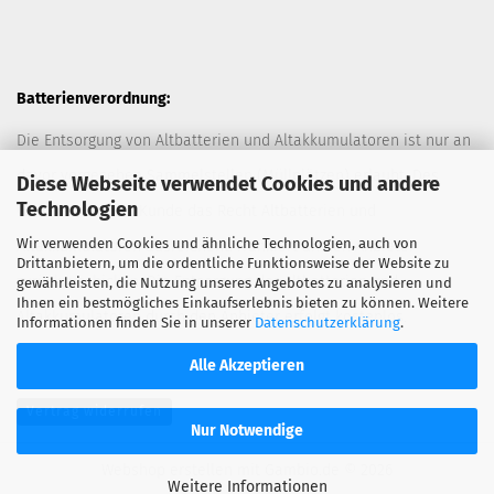
Batterienverordnung:
Die Entsorgung von Altbatterien und Altakkumulatoren ist nur an
davor vorgesehen Sammelstellen (Müllplätzen) erlaubt. Des
Diese Webseite verwendet Cookies und andere
Technologien
Weiteren hat der Kunde das Recht Altbatterien und
Wir verwenden Cookies und ähnliche Technologien, auch von
Altakkumulatoren ausreichend frankiert an den Anbieter
Drittanbietern, um die ordentliche Funktionsweise der Website zu
zurückzuschicken. Die Entsorgung der Altbatterien und
gewährleisten, die Nutzung unseres Angebotes zu analysieren und
Ihnen ein bestmögliches Einkaufserlebnis bieten zu können. Weitere
Altakkumulatoren durch den Anbieter erfolgt kostenlos.
Informationen finden Sie in unserer
Datenschutzerklärung
.
Alle Akzeptieren
Vertrag widerrufen
Nur Notwendige
Webshop erstellen
mit Gambio.de © 2026
Weitere Informationen