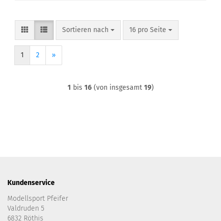
Sortieren nach
pro Seite
Sortieren nach
16 pro Seite
1
2
»
1
bis
16
(von insgesamt
19
)
Kundenservice
Modellsport Pfeifer
Valdruden 5
6832 Röthis