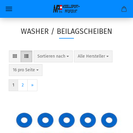
WASHER / BEILAGSCHEIBEN
Sortieren nach
pro Seite
Sortieren nach
Alle Hersteller
pro Seite
16 pro Seite
1
2
»