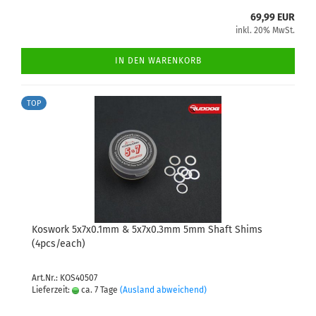
69,99 EUR
inkl. 20% MwSt.
IN DEN WARENKORB
TOP
Koswork 5x7x0.1mm & 5x7x0.3mm 5mm Shaft Shims
(4pcs/each)
Art.Nr.: KOS40507
Lieferzeit:
ca. 7 Tage
(Ausland abweichend)