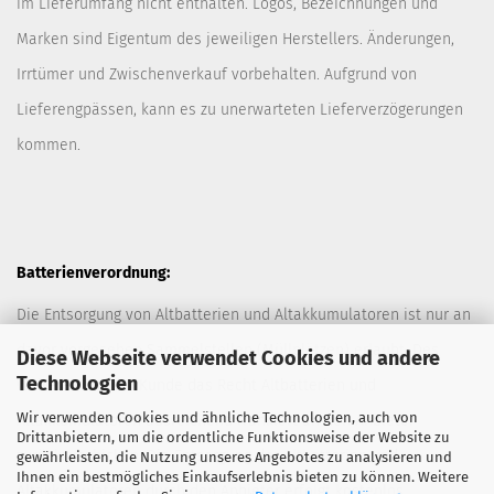
im Lieferumfang nicht enthalten. Logos, Bezeichnungen und
Marken sind Eigentum des jeweiligen Herstellers. Änderungen,
Irrtümer und Zwischenverkauf vorbehalten. Aufgrund von
Lieferengpässen, kann es zu unerwarteten Lieferverzögerungen
kommen.
Batterienverordnung:
Die Entsorgung von Altbatterien und Altakkumulatoren ist nur an
davor vorgesehen Sammelstellen (Müllplätzen) erlaubt. Des
Diese Webseite verwendet Cookies und andere
Technologien
Weiteren hat der Kunde das Recht Altbatterien und
Wir verwenden Cookies und ähnliche Technologien, auch von
Altakkumulatoren ausreichend frankiert an den Anbieter
Drittanbietern, um die ordentliche Funktionsweise der Website zu
zurückzuschicken. Die Entsorgung der Altbatterien und
gewährleisten, die Nutzung unseres Angebotes zu analysieren und
Ihnen ein bestmögliches Einkaufserlebnis bieten zu können. Weitere
Altakkumulatoren durch den Anbieter erfolgt kostenlos.