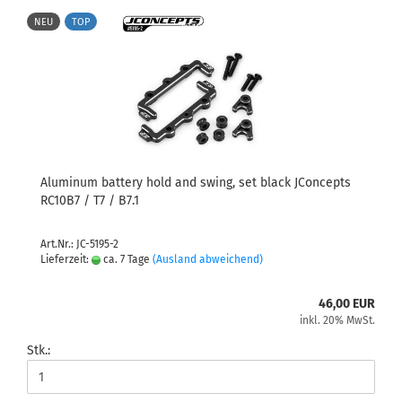
NEU
TOP
Aluminum battery hold and swing, set black JConcepts
RC10B7 / T7 / B7.1
Art.Nr.: JC-5195-2
Lieferzeit:
ca. 7 Tage
(Ausland abweichend)
46,00 EUR
inkl. 20% MwSt.
Stk.: