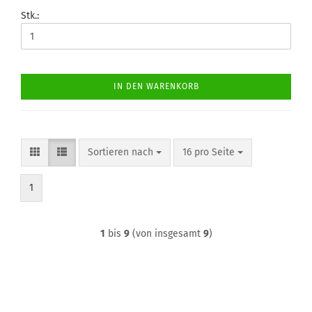
Stk.:
IN DEN WARENKORB
Sortieren nach
pro Seite
Sortieren nach
16 pro Seite
1
1
bis
9
(von insgesamt
9
)