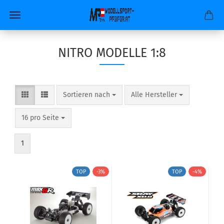
NITRO MODELLE 1:8
Sortieren nach
pro Seite
Sortieren nach
Alle Hersteller
pro Seite
16 pro Seite
1
TOP
-3%
TOP
-4%