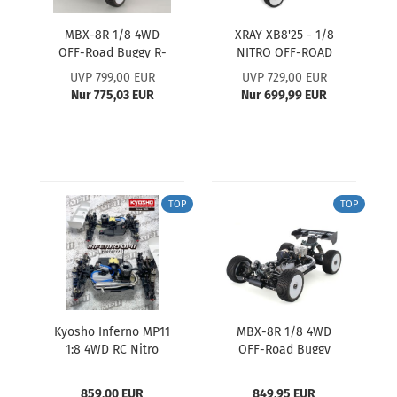
MBX-8R 1/8 4WD
XRAY XB8'25 - 1/8
OFF-Road Buggy R-
NITRO OFF-ROAD
Edition MUGEN
CAR XRAY
UVP 799,00 EUR
UVP 729,00 EUR
Nur 775,03 EUR
Nur 699,99 EUR
TOP
TOP
Kyosho Inferno MP11
MBX-8R 1/8 4WD
1:8 4WD RC Nitro
OFF-Road Buggy
Buggy Kit
Premium-Edition
MUGEN
859,00 EUR
849,95 EUR