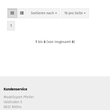
Sortieren nach
pro Seite
Sortieren nach
16 pro Seite
1
1
bis
6
(von insgesamt
6
)
Kundenservice
Modellsport Pfeifer
Valdruden 5
6832 Röthis