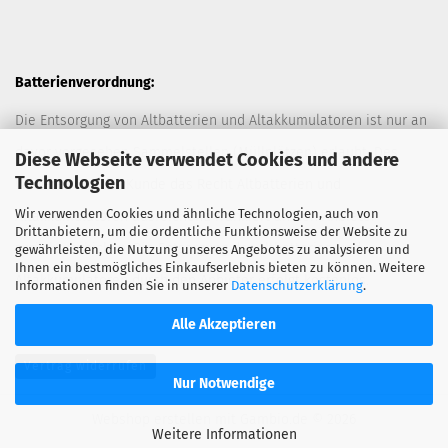
Batterienverordnung:
Die Entsorgung von Altbatterien und Altakkumulatoren ist nur an
davor vorgesehen Sammelstellen (Müllplätzen) erlaubt. Des
Diese Webseite verwendet Cookies und andere
Technologien
Weiteren hat der Kunde das Recht Altbatterien und
Wir verwenden Cookies und ähnliche Technologien, auch von
Altakkumulatoren ausreichend frankiert an den Anbieter
Drittanbietern, um die ordentliche Funktionsweise der Website zu
zurückzuschicken. Die Entsorgung der Altbatterien und
gewährleisten, die Nutzung unseres Angebotes zu analysieren und
Ihnen ein bestmögliches Einkaufserlebnis bieten zu können. Weitere
Altakkumulatoren durch den Anbieter erfolgt kostenlos.
Informationen finden Sie in unserer
Datenschutzerklärung
.
Alle Akzeptieren
Vertrag widerrufen
Nur Notwendige
Webshop erstellen
mit Gambio.de © 2026
Weitere Informationen