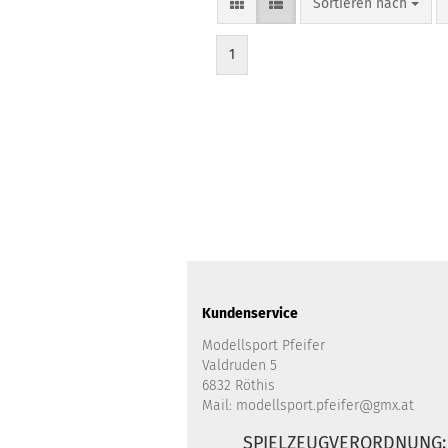
Sortieren nach
Sortieren nach
1
Kundenservice
Modellsport Pfeifer
Valdruden 5
6832 Röthis
Mail: modellsport.pfeifer@gmx.at
SPIELZEUGVERORDNUNG