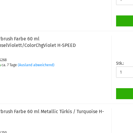
rbrush Farbe 60 ml
selViolett/ColorChgViolet H-SPEED
PS268
Stk.:
ca. 7 Tage
(Ausland abweichend)
rbrush Farbe 60 ml Metallic Türkis / Turquoise H-
PS250