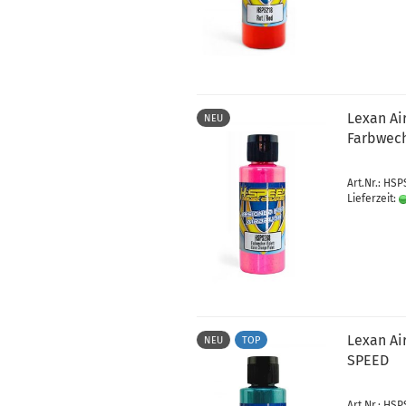
Lexan Ai
NEU
Farbwech
Art.Nr.: HS
Lieferzeit:
Lexan Ai
NEU
TOP
SPEED
Art.Nr.: HS