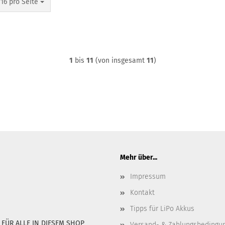
pro Seite
16 pro Seite
1
bis
11
(von insgesamt
11
)
Mehr über...
Impressum
Kontakt
Tipps für LiPo Akkus
:
FÜR ALLE IN DIESEM SHOP
Versand- & Zahlungsbedingu