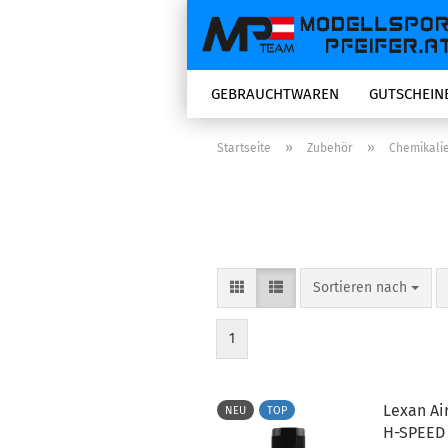
GEBRAUCHTWAREN
GUTSCHEIN
»
»
Startseite
Zubehör
Chemikali
Sortieren nach
Sortieren nach
1
Lexan Ai
NEU
TOP
H-SPEED