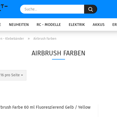
Suche...
E
NEUHEITEN
RC - MODELLE
ELEKTRIK
AKKUS
ER
»
en - Klebebänder
Airbrush Farben
AIRBRUSH FARBEN
pro Seite
16 pro Seite
rbrush Farbe 60 ml Fluoreszierend Gelb / Yellow