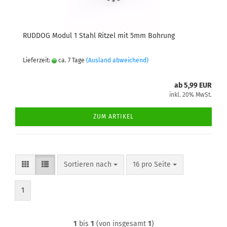
RUDDOG Modul 1 Stahl Ritzel mit 5mm Bohrung
Lieferzeit:
ca. 7 Tage
(Ausland abweichend)
ab 5,99 EUR
inkl. 20% MwSt.
ZUM ARTIKEL
Sortieren nach
pro Seite
Sortieren nach
16 pro Seite
1
1
bis
1
(von insgesamt
1
)