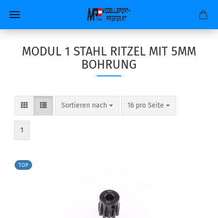
MODUL 1 STAHL RITZEL MIT 5MM
BOHRUNG
Sortieren nach
pro Seite
Sortieren nach
16 pro Seite
1
TOP