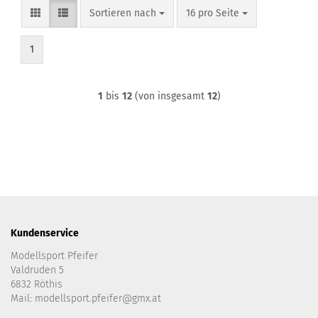
Sortieren nach
pro Seite
Sortieren nach
16 pro Seite
1
1
bis
12
(von insgesamt
12
)
Kundenservice
Modellsport Pfeifer
Valdruden 5
6832 Röthis
Mail: modellsport.pfeifer@gmx.at