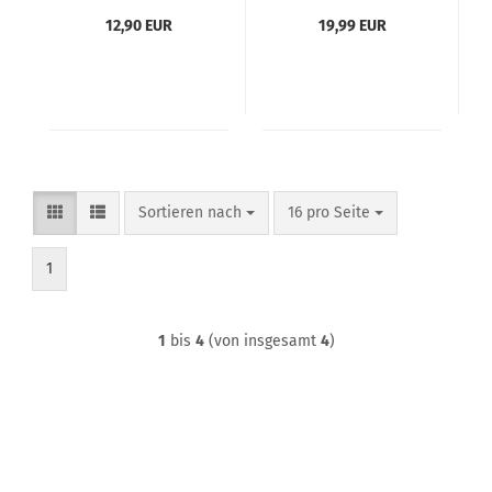
JST Plug
Battery
12,90 EUR
19,99 EUR
Sortieren nach
pro Seite
Sortieren nach
16 pro Seite
1
1
bis
4
(von insgesamt
4
)