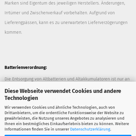
Marken sind Eigentum des jeweiligen Herstellers. Änderungen,
Irrtümer und Zwischenverkauf vorbehalten. Aufgrund von
Lieferengpässen, kann es zu unerwarteten Lieferverzögerungen
kommen.
Batterienverordnung:
Die Entsorgung von Altbatterien und Altakkumulatoren ist nur an
davor vorgesehen Sammelstellen (Müllplätzen) erlaubt. Des
Diese Webseite verwendet Cookies und andere
Technologien
Weiteren hat der Kunde das Recht Altbatterien und
Wir verwenden Cookies und ähnliche Technologien, auch von
Altakkumulatoren ausreichend frankiert an den Anbieter
Drittanbietern, um die ordentliche Funktionsweise der Website zu
zurückzuschicken. Die Entsorgung der Altbatterien und
gewährleisten, die Nutzung unseres Angebotes zu analysieren und
Ihnen ein bestmögliches Einkaufserlebnis bieten zu können. Weitere
Altakkumulatoren durch den Anbieter erfolgt kostenlos.
Informationen finden Sie in unserer
Datenschutzerklärung
.