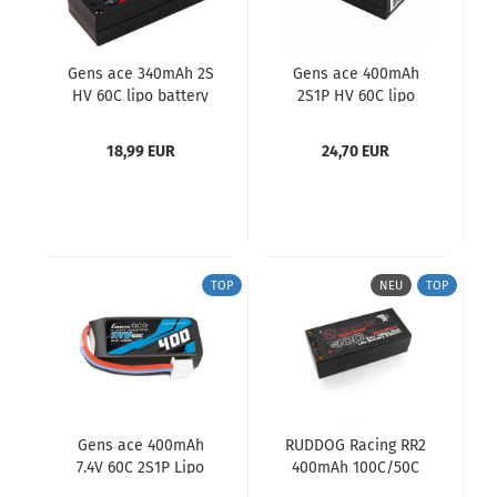
Gens ace 340mAh 2S
Gens ace 400mAh
HV 60C lipo battery
2S1P HV 60C lipo
with XT60 Plug
battery with XT60
Plug
18,99 EUR
24,70 EUR
TOP
NEU
TOP
Gens ace 400mAh
RUDDOG Racing RR2
7.4V 60C 2S1P Lipo
400mAh 100C/50C
Battery Pack with
7.4V 1/28th Pack LiPo