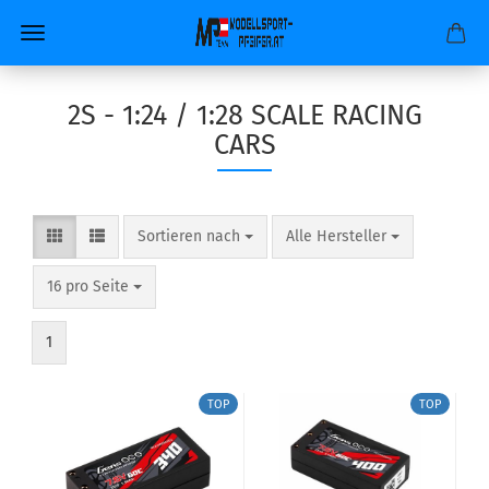
2S - 1:24 / 1:28 SCALE RACING
CARS
Sortieren nach
pro Seite
Sortieren nach
Alle Hersteller
pro Seite
16 pro Seite
1
TOP
TOP