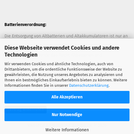
Batterienverordnung:
Die Entsorgung von Altbatterien und Altakkumulatoren ist nur an
davor vorgesehen Sammelstellen (Müllplätzen) erlaubt. Des
Diese Webseite verwendet Cookies und andere
Technologien
Weiteren hat der Kunde das Recht Altbatterien und
Wir verwenden Cookies und ähnliche Technologien, auch von
Altakkumulatoren ausreichend frankiert an den Anbieter
Drittanbietern, um die ordentliche Funktionsweise der Website zu
zurückzuschicken. Die Entsorgung der Altbatterien und
gewährleisten, die Nutzung unseres Angebotes zu analysieren und
Ihnen ein bestmögliches Einkaufserlebnis bieten zu können. Weitere
Altakkumulatoren durch den Anbieter erfolgt kostenlos.
Informationen finden Sie in unserer
Datenschutzerklärung
.
Alle Akzeptieren
Vertrag widerrufen
Nur Notwendige
Webshop erstellen
mit Gambio.de © 2026
Weitere Informationen