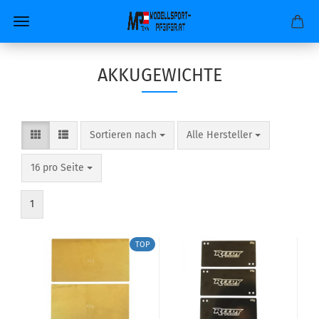
AKKUGEWICHTE
Sortieren nach
pro Seite
Sortieren nach
Alle Hersteller
pro Seite
16 pro Seite
1
TOP