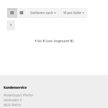
Sortieren nach
pro Seite
Sortieren nach
16 pro Seite
1
1
bis
5
(von insgesamt
5
)
Kundenservice
Modellsport Pfeifer
Valdruden 5
6832 Röthis