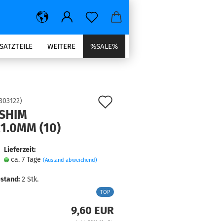
SATZTEILE
WEITERE
%SALE%
Auf
303122
)
 SHIM
den
1.0MM (10)
Merkzettel
Lieferzeit:
ca. 7 Tage
(Ausland abweichend)
stand:
2
Stk.
TOP
9,60 EUR