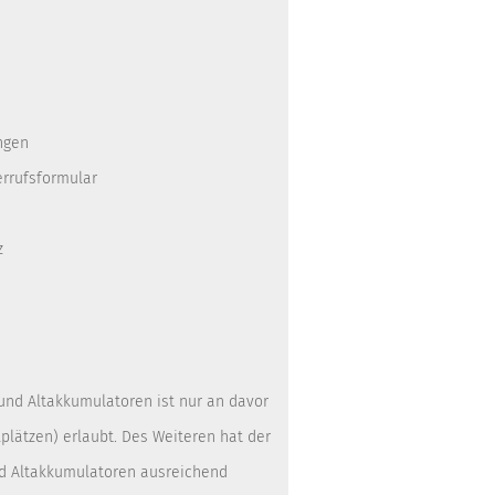
ngen
errufsformular
z
 und Altakkumulatoren ist nur an davor
lätzen) erlaubt. Des Weiteren hat der
nd Altakkumulatoren ausreichend