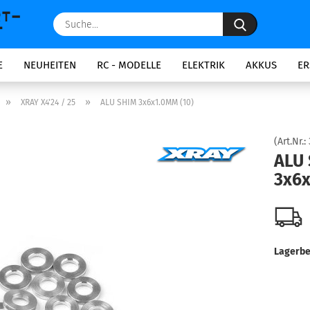
Suche...
E
NEUHEITEN
RC - MODELLE
ELEKTRIK
AKKUS
ER
»
»
XRAY X4'24 / 25
ALU SHIM 3x6x1.0MM (10)
(Art.Nr.:
ALU
3x6x
Lagerbe