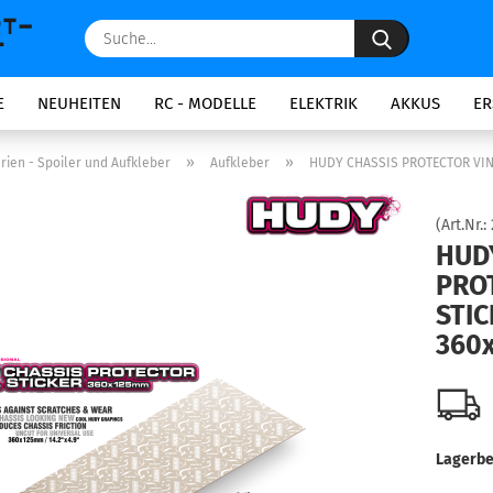
Suche...
E
NEUHEITEN
RC - MODELLE
ELEKTRIK
AKKUS
ER
»
»
rien - Spoiler und Aufkleber
Aufkleber
HUDY CHASSIS PROTECTOR VIN
(Art.Nr.:
HUD
PRO
STI
360
Lagerbe