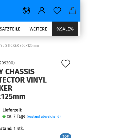
SATZTEILE
WEITERE
%SALE%
YL STICKER 360x125mm
Auf
209200
)
Y CHASSIS
den
TECTOR VINYL
Merkzettel
CKER
x125mm
Lieferzeit:
ca. 7 Tage
(Ausland abweichend)
stand:
1
Stk.
TOP