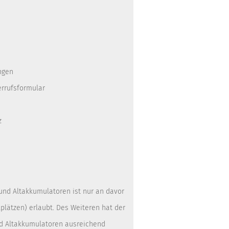
ngen
errufsformular
z
 und Altakkumulatoren ist nur an davor
lätzen) erlaubt. Des Weiteren hat der
nd Altakkumulatoren ausreichend