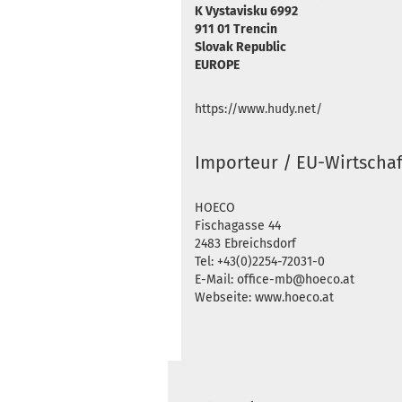
K Vystavisku 6992
911 01 Trencin
Slovak Republic
EUROPE
https://www.hudy.net/
Importeur / EU-Wirtschaf
HOECO
Fischagasse 44
2483 Ebreichsdorf
Tel: +43(0)2254-72031-0
E-Mail: office-mb@hoeco.at
Webseite: www.hoeco.at