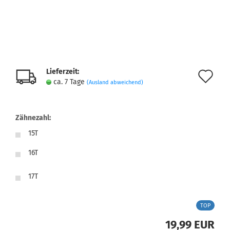
Lieferzeit:
Au
ca. 7 Tage
(Ausland abweichend)
de
Me
Zähnezahl:
15T
16T
17T
TOP
19,99 EUR