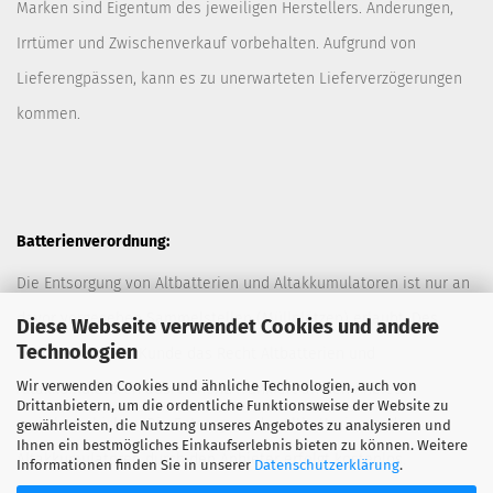
Marken sind Eigentum des jeweiligen Herstellers. Änderungen,
Irrtümer und Zwischenverkauf vorbehalten. Aufgrund von
Lieferengpässen, kann es zu unerwarteten Lieferverzögerungen
kommen.
Batterienverordnung:
Die Entsorgung von Altbatterien und Altakkumulatoren ist nur an
davor vorgesehen Sammelstellen (Müllplätzen) erlaubt. Des
Diese Webseite verwendet Cookies und andere
Technologien
Weiteren hat der Kunde das Recht Altbatterien und
Wir verwenden Cookies und ähnliche Technologien, auch von
Altakkumulatoren ausreichend frankiert an den Anbieter
Drittanbietern, um die ordentliche Funktionsweise der Website zu
zurückzuschicken. Die Entsorgung der Altbatterien und
gewährleisten, die Nutzung unseres Angebotes zu analysieren und
Ihnen ein bestmögliches Einkaufserlebnis bieten zu können. Weitere
Altakkumulatoren durch den Anbieter erfolgt kostenlos.
Informationen finden Sie in unserer
Datenschutzerklärung
.