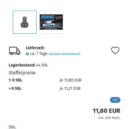
Lieferzeit:
Au
ca. 7 Tage
(Ausland abweichend)
de
Lagerbestand:
44
Stk.
Me
Staffelpreise
1-9 Stk.
je 11,80 EUR
> 9 Stk.
je 11,21 EUR
TOP
11,80 EUR
inkl. 20% MwSt.
Stk.: