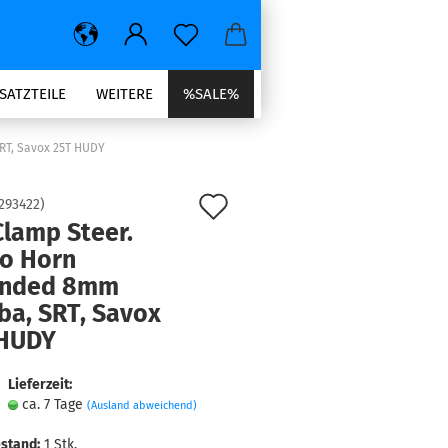
SATZTEILE
WEITERE
%SALE%
RT, Savox 25T HUDY
Auf
293422
)
Clamp Steer.
den
o Horn
Merkzettel
ended 8mm
ba, SRT, Savox
 HUDY
Lieferzeit:
ca. 7 Tage
(Ausland abweichend)
stand:
1
Stk.