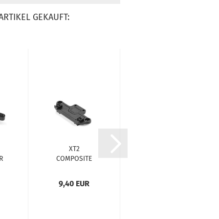
ARTIKEL GEKAUFT:
XT2
Revolution
R
COMPOSITE
Design XB2 25
R
FRONT BODY
Steel Bulkhead
MOUNT FOR 1-
0°...
9,40 EUR
29,99 EUR
PIECE...