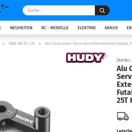
Suche...
E
NEUHEITEN
RC - MODELLE
ELEKTRIK
AKKUS
ER
»
»
XRAY XB2'25 / 26
Alu Clamp Steer. Servo Horn Extended 8mm Futaba, S
(Art.Nr.:
Alu 
Serv
Ext
Futa
25T
Lagerbe