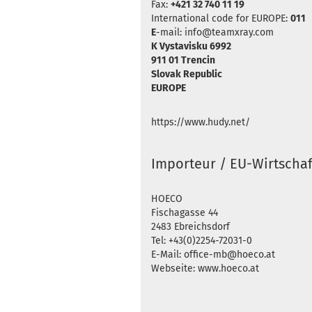
Fax:
+421 32 740 11 19
International code for EUROPE:
011
E
-mail: info@teamxray.com
K Vystavisku 6992
911 01 Trencin
Slovak Republic
EUROPE
https://www.hudy.net/
Importeur / EU-Wirtschaf
HOECO
Fischagasse 44
2483 Ebreichsdorf
Tel: +43(0)2254-72031-0
E-Mail: office-mb@hoeco.at
Webseite: www.hoeco.at