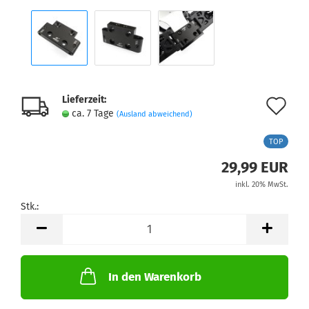
Lieferzeit:
Au
ca. 7 Tage
(Ausland abweichend)
de
TOP
Me
29,99 EUR
inkl. 20% MwSt.
Stk.:
Stk.
In den Warenkorb