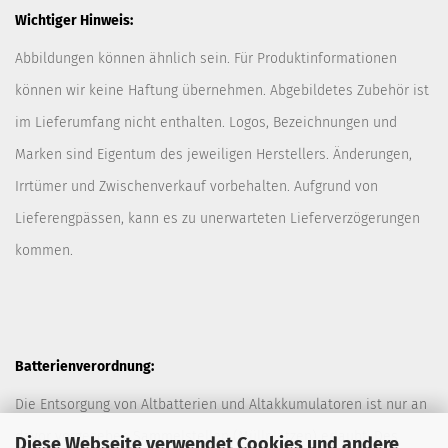
Wichtiger Hinweis:
Abbildungen können ähnlich sein. Für Produktinformationen
können wir keine Haftung übernehmen. Abgebildetes Zubehör ist
im Lieferumfang nicht enthalten. Logos, Bezeichnungen und
Marken sind Eigentum des jeweiligen Herstellers. Änderungen,
Irrtümer und Zwischenverkauf vorbehalten. Aufgrund von
Lieferengpässen, kann es zu unerwarteten Lieferverzögerungen
kommen.
Batterienverordnung:
Die Entsorgung von Altbatterien und Altakkumulatoren ist nur an
davor vorgesehen Sammelstellen (Müllplätzen) erlaubt. Des
Diese Webseite verwendet Cookies und andere