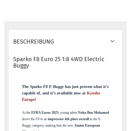
BESCHREIBUNG
Sparko F8 Euro 25 1:8 4WD Electric
Buggy
The
Sparko F8 E-Buggy
has just proven what it’s
capable of, and it’s available now at
Kyosho
Europe
!
At the
EFRA Euros 2025
, young talent
Noha Ben Mohamed
drove the F8 to an
impressive 4th place overall
in the E-
Buggy category, making him the new
Junior European