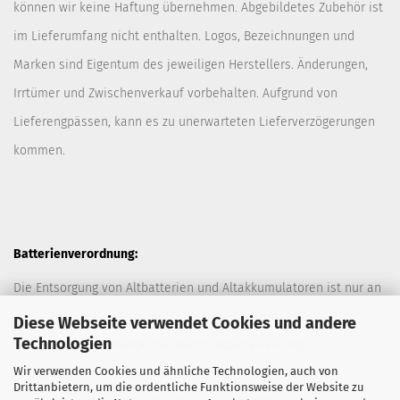
können wir keine Haftung übernehmen. Abgebildetes Zubehör ist
im Lieferumfang nicht enthalten. Logos, Bezeichnungen und
Marken sind Eigentum des jeweiligen Herstellers. Änderungen,
Irrtümer und Zwischenverkauf vorbehalten. Aufgrund von
Lieferengpässen, kann es zu unerwarteten Lieferverzögerungen
kommen.
Batterienverordnung:
Die Entsorgung von Altbatterien und Altakkumulatoren ist nur an
davor vorgesehen Sammelstellen (Müllplätzen) erlaubt. Des
Diese Webseite verwendet Cookies und andere
Technologien
Weiteren hat der Kunde das Recht Altbatterien und
Wir verwenden Cookies und ähnliche Technologien, auch von
Altakkumulatoren ausreichend frankiert an den Anbieter
Drittanbietern, um die ordentliche Funktionsweise der Website zu