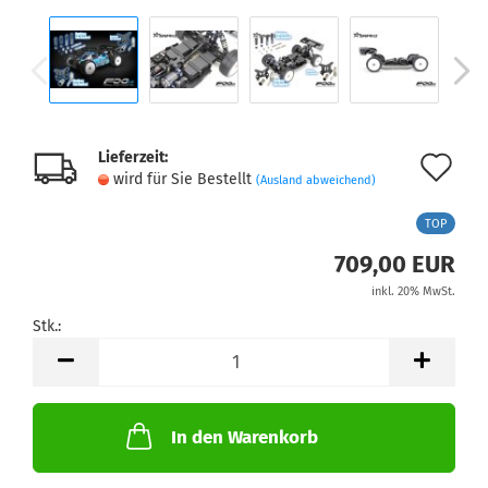
Lieferzeit:
Au
wird für Sie Bestellt
(Ausland abweichend)
de
TOP
Me
709,00 EUR
inkl. 20% MwSt.
Stk.:
Stk.
In den Warenkorb