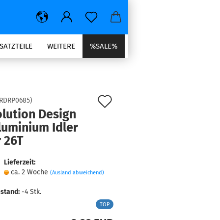
SATZTEILE
WEITERE
%SALE%
Auf
RDRP0685
)
lution Design
den
luminium Idler
Merkzettel
 26T
Lieferzeit:
ca. 2 Woche
(Ausland abweichend)
stand:
-4
Stk.
TOP