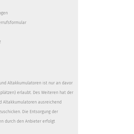
ngen
errufsformular
z
 und Altakkumulatoren ist nur an davor
lätzen) erlaubt. Des Weiteren hat der
nd Altakkumulatoren ausreichend
zuschicken. Die Entsorgung der
en durch den Anbieter erfolgt