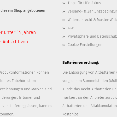
Tipps für LiPo Akkus
in diesem Shop angebotenen
Versand- & Zahlungsbedingu
Widerrufsrecht & Muster-Wid
AGB
er unter 14 Jahren
Privatsphäre und Datenschut
 Aufsicht von
Cookie Einstellungen
Batterienverordnung:
 Produktinformationen können
Die Entsorgung von Altbatterien
ldetes Zubehör ist im
vorgesehen Sammelstellen (Müllp
 Bezeichnungen und Marken sind
Kunde das Recht Altbatterien u
Änderungen, Irrtümer und
frankiert an den Anbieter zurück
d von Lieferengpässen, kann es
Altbatterien und Altakkumulator
 kommen.
kostenlos.