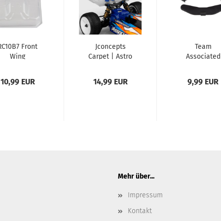
RC10B7 Front
Jconcepts
Team
Wing
Carpet | Astro
Associated
High-
RC10B7 Shoc
Clearance 7"...
Tower Cover..
10,99 EUR
14,99 EUR
9,99 EUR
Mehr über...
Impressum
Kontakt