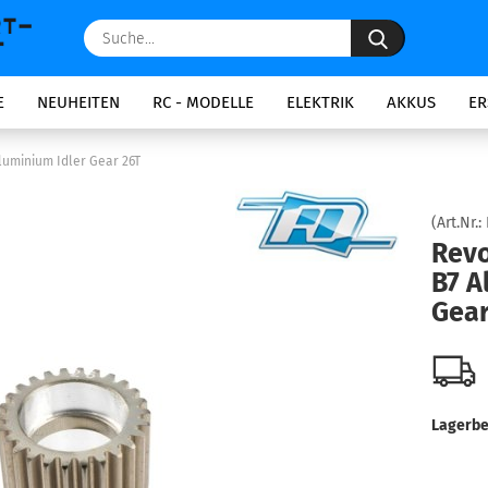
Suche...
E
NEUHEITEN
RC - MODELLE
ELEKTRIK
AKKUS
ER
luminium Idler Gear 26T
(Art.Nr.:
Revo
B7 A
Gear
Lagerbe