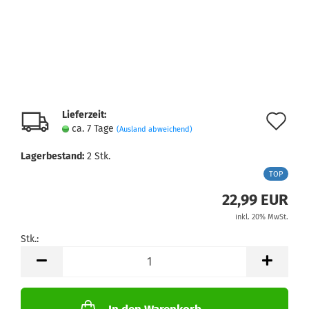
Lieferzeit:
Au
ca. 7 Tage
(Ausland abweichend)
de
Lagerbestand:
2
Stk.
Me
TOP
22,99 EUR
inkl. 20% MwSt.
Stk.:
Stk.