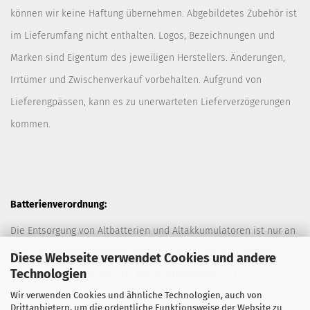
können wir keine Haftung übernehmen. Abgebildetes Zubehör ist
im Lieferumfang nicht enthalten. Logos, Bezeichnungen und
Marken sind Eigentum des jeweiligen Herstellers. Änderungen,
Irrtümer und Zwischenverkauf vorbehalten. Aufgrund von
Lieferengpässen, kann es zu unerwarteten Lieferverzögerungen
kommen.
Batterienverordnung:
Die Entsorgung von Altbatterien und Altakkumulatoren ist nur an
davor vorgesehen Sammelstellen (Müllplätzen) erlaubt. Des
Diese Webseite verwendet Cookies und andere
Technologien
Weiteren hat der Kunde das Recht Altbatterien und
Wir verwenden Cookies und ähnliche Technologien, auch von
Altakkumulatoren ausreichend frankiert an den Anbieter
Drittanbietern, um die ordentliche Funktionsweise der Website zu