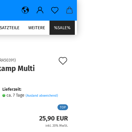
SATZTEILE
WEITERE
%SALE%
Auf
RA50391
)
amp Multi
den
Merkzettel
Lieferzeit:
ca. 7 Tage
(Ausland abweichend)
TOP
25,90 EUR
inkl. 20% MwSt.