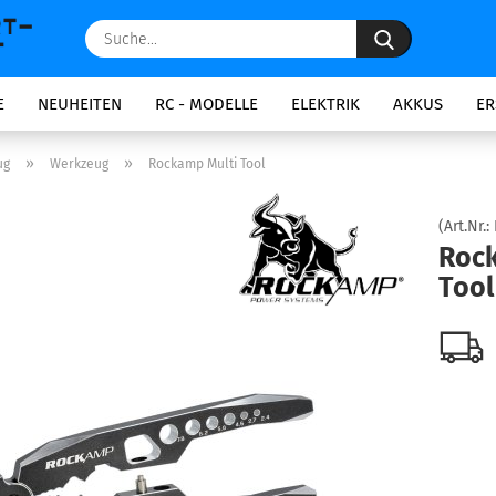
Suche...
E
NEUHEITEN
RC - MODELLE
ELEKTRIK
AKKUS
ER
»
»
ug
Werkzeug
Rockamp Multi Tool
(Art.Nr.:
Rock
Tool