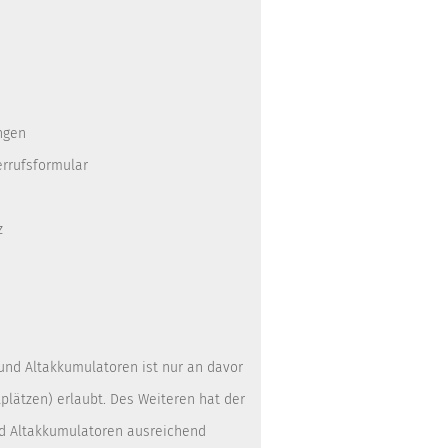
ngen
errufsformular
z
 und Altakkumulatoren ist nur an davor
lätzen) erlaubt. Des Weiteren hat der
nd Altakkumulatoren ausreichend