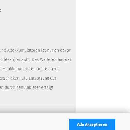
z
 und Altakkumulatoren ist nur an davor
lätzen) erlaubt. Des Weiteren hat der
nd Altakkumulatoren ausreichend
zuschicken. Die Entsorgung der
en durch den Anbieter erfolgt
Alle Akzeptieren
,