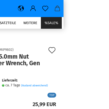
SATZTEILE
WEITERE
%SALE%
Auf
MIP9802
)
 5.0mm Nut
den
er Wrench, Gen
Merkzettel
Lieferzeit:
ca. 7 Tage
(Ausland abweichend)
TOP
25,99 EUR