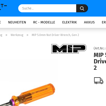
Suche...
E
NEUHEITEN
RC - MODELLE
ELEKTRIK
AKKUS
ER
»
»
ug
Werkzeug
MIP 5.0mm Nut Driver Wrench, Gen 2
(Art.Nr.:
MIP
Driv
2