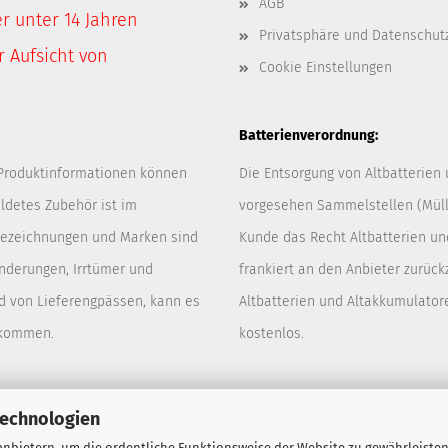
AGB
er unter 14 Jahren
Privatsphäre und Datenschut
 Aufsicht von
Cookie Einstellungen
Batterienverordnung:
 Produktinformationen können
Die Entsorgung von Altbatterien
ldetes Zubehör ist im
vorgesehen Sammelstellen (Müllp
 Bezeichnungen und Marken sind
Kunde das Recht Altbatterien u
Änderungen, Irrtümer und
frankiert an den Anbieter zurück
d von Lieferengpässen, kann es
Altbatterien und Altakkumulator
 kommen.
kostenlos.
Technologien
nbietern, um die ordentliche Funktionsweise der Website zu gewährleisten