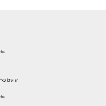
heim
tsakteur
heim