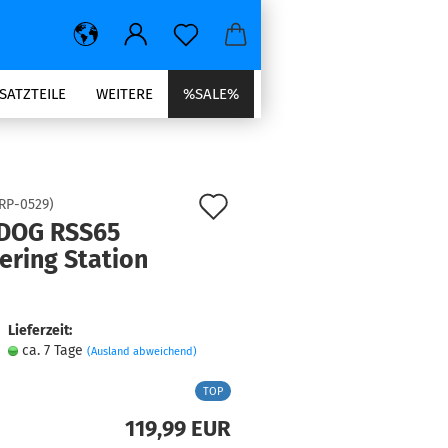
SATZTEILE
WEITERE
%SALE%
Auf
RP-0529
)
DOG RSS65
den
ering Station
Merkzettel
Lieferzeit:
ca. 7 Tage
(Ausland abweichend)
TOP
119,99 EUR