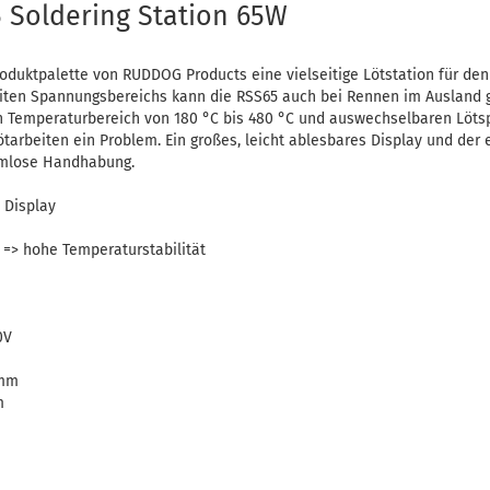
Soldering Station 65W
roduktpalette von RUDDOG Products eine vielseitige Lötstation für de
iten Spannungsbereichs kann die RSS65 auch bei Rennen im Ausland g
n Temperaturbereich von 180 °C bis 480 °C und auswechselbaren Lötsp
tarbeiten ein Problem. Ein großes, leicht ablesbares Display und der 
emlose Handhabung.
 Display
=> hohe Temperaturstabilität
0V
9mm
m