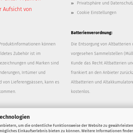
Privatsphäre und Datenschut
 Aufsicht von
Cookie Einstellungen
Batterienverordnung:
 Produktinformationen können
Die Entsorgung von Altbatterien
ldetes Zubehör ist im
vorgesehen Sammelstellen (Müllp
 Bezeichnungen und Marken sind
Kunde das Recht Altbatterien u
Änderungen, Irrtümer und
frankiert an den Anbieter zurück
d von Lieferengpässen, kann es
Altbatterien und Altakkumulator
 kommen.
kostenlos.
Technologien
nbietern, um die ordentliche Funktionsweise der Website zu gewährleisten
ögliches Einkaufserlebnis bieten zu können. Weitere Informationen finden