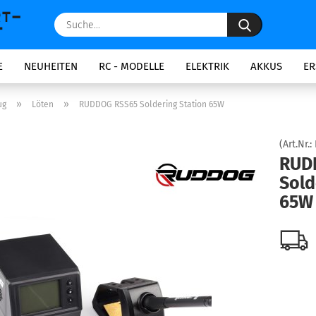
Suche...
E
NEUHEITEN
RC - MODELLE
ELEKTRIK
AKKUS
ER
»
»
ug
Löten
RUDDOG RSS65 Soldering Station 65W
(Art.Nr.:
RUD
Sold
65W