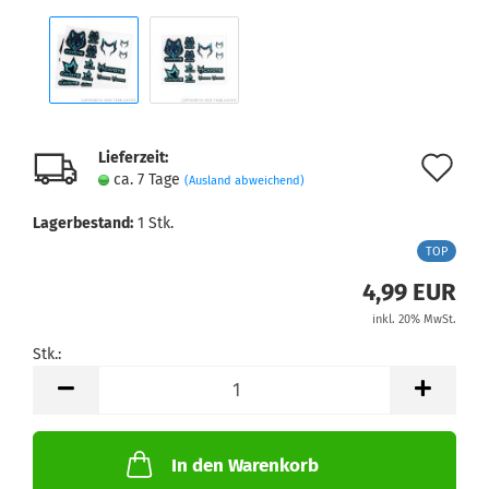
Lieferzeit:
Au
ca. 7 Tage
(Ausland abweichend)
de
Lagerbestand:
1
Stk.
Me
TOP
4,99 EUR
inkl. 20% MwSt.
Stk.:
Stk.
In den Warenkorb