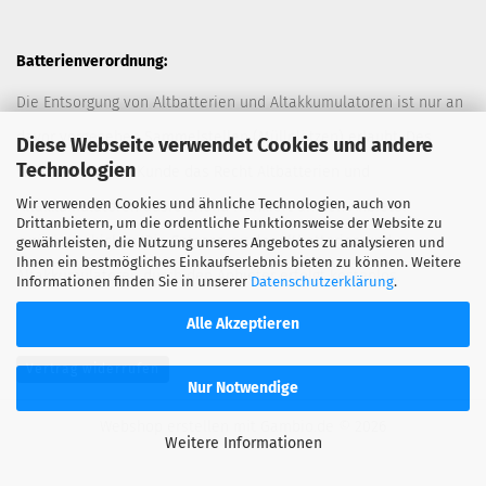
Batterienverordnung:
Die Entsorgung von Altbatterien und Altakkumulatoren ist nur an
davor vorgesehen Sammelstellen (Müllplätzen) erlaubt. Des
Diese Webseite verwendet Cookies und andere
Technologien
Weiteren hat der Kunde das Recht Altbatterien und
Wir verwenden Cookies und ähnliche Technologien, auch von
Altakkumulatoren ausreichend frankiert an den Anbieter
Drittanbietern, um die ordentliche Funktionsweise der Website zu
zurückzuschicken. Die Entsorgung der Altbatterien und
gewährleisten, die Nutzung unseres Angebotes zu analysieren und
Ihnen ein bestmögliches Einkaufserlebnis bieten zu können. Weitere
Altakkumulatoren durch den Anbieter erfolgt kostenlos.
Informationen finden Sie in unserer
Datenschutzerklärung
.
Alle Akzeptieren
Vertrag widerrufen
Nur Notwendige
Webshop erstellen
mit Gambio.de © 2026
Weitere Informationen