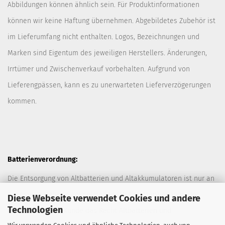
Abbildungen können ähnlich sein. Für Produktinformationen
können wir keine Haftung übernehmen. Abgebildetes Zubehör ist
im Lieferumfang nicht enthalten. Logos, Bezeichnungen und
Marken sind Eigentum des jeweiligen Herstellers. Änderungen,
Irrtümer und Zwischenverkauf vorbehalten. Aufgrund von
Lieferengpässen, kann es zu unerwarteten Lieferverzögerungen
kommen.
Batterienverordnung:
Die Entsorgung von Altbatterien und Altakkumulatoren ist nur an
davor vorgesehen Sammelstellen (Müllplätzen) erlaubt. Des
Diese Webseite verwendet Cookies und andere
Technologien
Weiteren hat der Kunde das Recht Altbatterien und