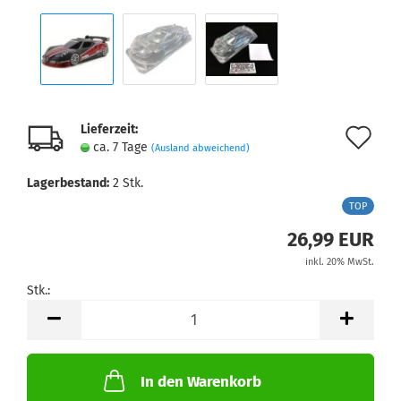
Lieferzeit:
Au
ca. 7 Tage
(Ausland abweichend)
de
Lagerbestand:
2
Stk.
Me
TOP
26,99 EUR
inkl. 20% MwSt.
Stk.:
Stk.
In den Warenkorb