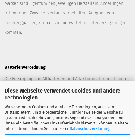
Marken sind Eigentum des jeweiligen Herstellers. Änderungen,
Irrtümer und Zwischenverkauf vorbehalten. Aufgrund von
Lieferengpässen, kann es zu unerwarteten Lieferverzögerungen
kommen.
Batterienverordnung:
Die Entsorgung von Altbatterien und Altakkumulatoren ist nur an
davor vorgesehen Sammelstellen (Müllplätzen) erlaubt. Des
Diese Webseite verwendet Cookies und andere
Technologien
Weiteren hat der Kunde das Recht Altbatterien und
Wir verwenden Cookies und ähnliche Technologien, auch von
Altakkumulatoren ausreichend frankiert an den Anbieter
Drittanbietern, um die ordentliche Funktionsweise der Website zu
zurückzuschicken. Die Entsorgung der Altbatterien und
gewährleisten, die Nutzung unseres Angebotes zu analysieren und
Ihnen ein bestmögliches Einkaufserlebnis bieten zu können. Weitere
Altakkumulatoren durch den Anbieter erfolgt kostenlos.
Informationen finden Sie in unserer
Datenschutzerklärung
.