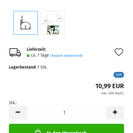
Lieferzeit:
Au
ca. 7 Tage
(Ausland abweichend)
de
Lagerbestand:
1
Stk.
Me
TOP
10,99 EUR
inkl. 20% MwSt.
Stk.:
Stk.