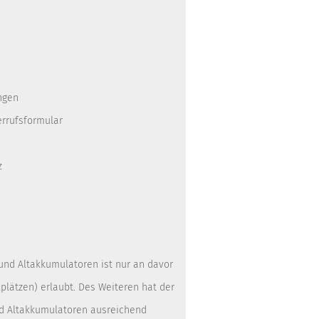
ngen
errufsformular
z
 und Altakkumulatoren ist nur an davor
lätzen) erlaubt. Des Weiteren hat der
nd Altakkumulatoren ausreichend