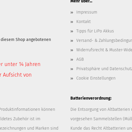
Mehr über...
Impressum
Kontakt
Tipps für LiPo Akkus
in diesem Shop angebotenen
Versand- & Zahlungsbedingu
Widerrufsrecht & Muster-Wid
AGB
er unter 14 Jahren
Privatsphäre und Datenschut
 Aufsicht von
Cookie Einstellungen
Batterienverordnung:
 Produktinformationen können
Die Entsorgung von Altbatterien
ldetes Zubehör ist im
vorgesehen Sammelstellen (Müllp
 Bezeichnungen und Marken sind
Kunde das Recht Altbatterien u