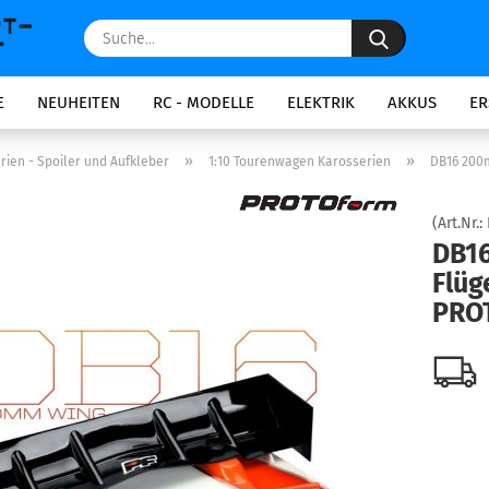
Suche...
E
NEUHEITEN
RC - MODELLE
ELEKTRIK
AKKUS
ER
»
»
rien - Spoiler und Aufkleber
1:10 Tourenwagen Karosserien
DB16 200
(Art.Nr.:
DB1
Flüg
PRO