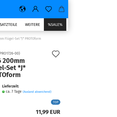
SATZTEILE
WEITERE
%SALE%
mm Flügel-Set *J* PROTOform
Auf
PRO1726-00
)
6 200mm
den
el-Set *J*
Merkzettel
TOform
Lieferzeit:
ca. 7 Tage
(Ausland abweichend)
TOP
11,99 EUR