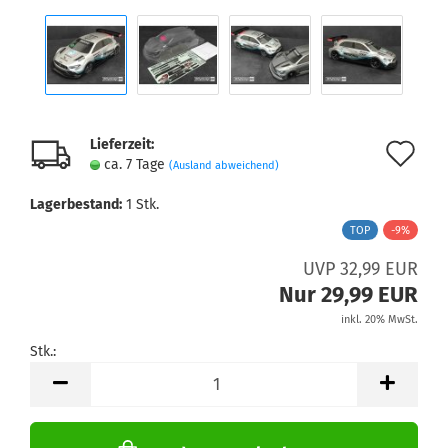
Lieferzeit:
Au
ca. 7 Tage
(Ausland abweichend)
de
Lagerbestand:
1
Stk.
Me
TOP
-9%
UVP 32,99 EUR
Nur 29,99 EUR
inkl. 20% MwSt.
Stk.:
Stk.