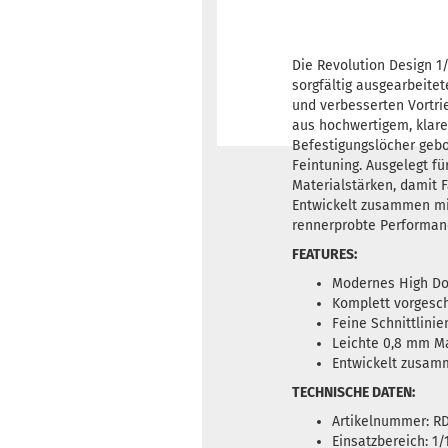
Die Revolution Design 1/
sorgfältig ausgearbeitet
und verbesserten Vortri
aus hochwertigem, klare
Befestigungslöcher gebo
Feintuning. Ausgelegt f
Materialstärken, damit F
Entwickelt zusammen mi
rennerprobte Performanc
FEATURES:
Modernes High Dow
Komplett vorgesch
Feine Schnittlini
Leichte 0,8 mm Ma
Entwickelt zusam
TECHNISCHE DATEN:
Artikelnummer: R
Einsatzbereich: 1