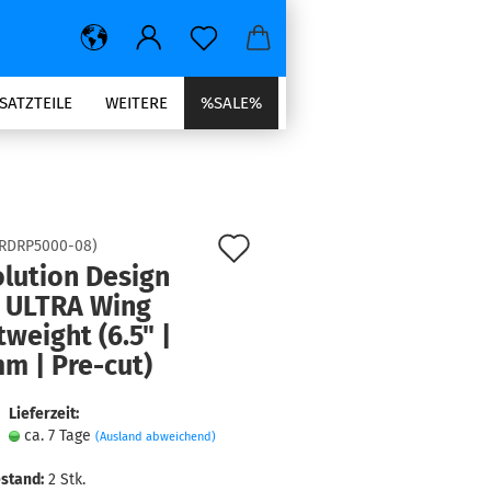
SATZTEILE
WEITERE
%SALE%
Auf
RDRP5000-08
)
lution Design
den
 ULTRA Wing
Merkzettel
tweight (6.5" |
m | Pre-cut)
Lieferzeit:
ca. 7 Tage
(Ausland abweichend)
stand:
2
Stk.