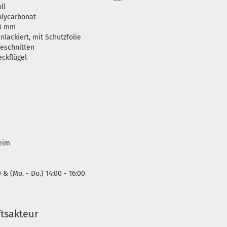
ll
Polycarbonat
,8 mm
unlackiert, mit Schutzfolie
geschnitten
eckflügel
heim
0 & (Mo. - Do.) 14:00 - 16:00
tsakteur