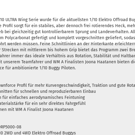
10 ULTRA Wing Serie wurde für die aktuellsten 1/10 Elektro Offroad Bu
e Profil sorgt für ein stabiles, aber dennoch frei rotierendes Heck, m
eb bei gleichzeitig gut kontrollierbarem Sprung und Landeverhalten. A
m Polycarbonat gefertigt und komplett vorgeschnitten geliefert, soda
hrt werden müssen. Feine Schnittlinien an der Hinterkante erleichte
ür Strecken mit mittlerem bis hohem Grip bietet das Programm zwei Bre
ahrer immer das ideale Verhältnis aus Rotation, Stabilität und Haltba
t unserem Teamfahrer und WM A Finalisten Joona Haatanen bieten di
e für ambitionierte 1/10 Buggy Piloten.
nforce Profil für mehr Kurvengeschwindigkeit, Traktion und gute Rot
nitten für schnellen und reproduzierbaren Einbau
en für einfaches aerodynamisches Feintuning
terialstärke für ein sehr direktes Fahrgefühl
men mit WM A Finalist Joona Haatanen
DRP5000-08
/10 2WD und 4WD Elektro Offroad Buggys