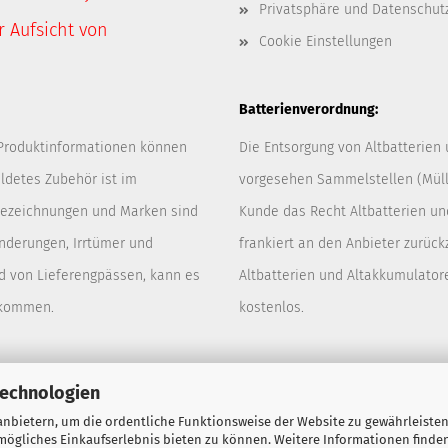
Privatsphäre und Datenschut
 Aufsicht von
Cookie Einstellungen
Batterienverordnung:
 Produktinformationen können
Die Entsorgung von Altbatterien
ldetes Zubehör ist im
vorgesehen Sammelstellen (Müllp
 Bezeichnungen und Marken sind
Kunde das Recht Altbatterien u
Änderungen, Irrtümer und
frankiert an den Anbieter zurück
d von Lieferengpässen, kann es
Altbatterien und Altakkumulator
 kommen.
kostenlos.
Technologien
nbietern, um die ordentliche Funktionsweise der Website zu gewährleisten
ögliches Einkaufserlebnis bieten zu können. Weitere Informationen finden