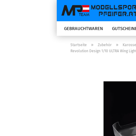
GEBRAUCHTWAREN
GUTSCHEIN
»
»
Startseite
Zubehör
Karosse
Revolution Design 1/10 ULTRA Wing Light