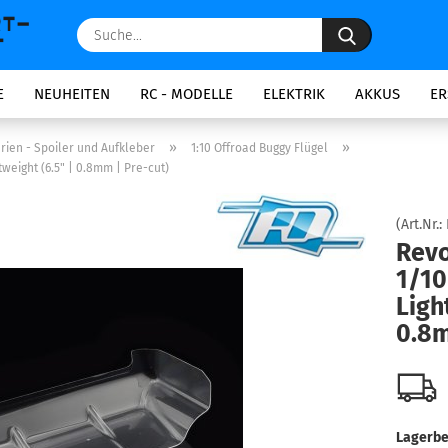
Suche...
E
NEUHEITEN
RC - MODELLE
ELEKTRIK
AKKUS
ER
»
»
rien - Spoiler und Aufkleber
1:10 Offroad Buggy Flügel
weight (6.5" | 0.8mm | Pre-cut)
(Art.Nr.:
Revo
1/10
Ligh
0.8m
Lagerbe