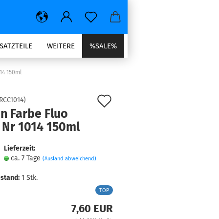
SATZTEILE
WEITERE
%SALE%
14 150ml
Auf
RCC1014
)
n Farbe Fluo
den
 Nr 1014 150ml
Merkzettel
Lieferzeit:
ca. 7 Tage
(Ausland abweichend)
stand:
1
Stk.
TOP
7,60 EUR