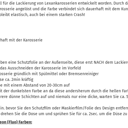
ll für die Lackierung von Lexankarosserien entwickelt worden. Durch d
rosserie angelöst und die Farbe verbindet sich dauerhaft mit dem Kunst
bleibt elastisch, auch bei einem starken Crash!
haft mit der Karosserie
aben eine Schutzfolie an der Außenseite, diese erst NACH dem Lackie
das Ausschneiden der Karosserie im Vorfeld
osserie gründlich mit Spülmittel oder Bremsenreiniger
se ca. 2min kräftig
be mit einem Abstand von 20-30cm auf
t der dunkelsten Farbe an da diese andersherum durch die hellen F
rere dünne Schichten auf und niemals nur eine dicke, warten Sie ca. 
in. bevor Sie den Schutzfilm oder Maskierfilm/Folie des Design entfe
 drehen Sie die Dose um und sprühen Sie für ca. 2sec. um die Düse zu
eon (Fluo) Farben: