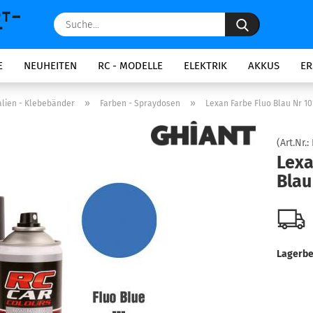
Suche...
E
NEUHEITEN
RC - MODELLE
ELEKTRIK
AKKUS
ER
»
»
lien - Klebebänder
Farben - Spraydosen
Lexan Farbe Fluo Blau Nr 10
(Art.Nr.:
Lexa
Blau
Lagerbe