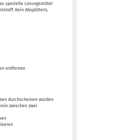
as spezielle Lösungsmittel
stoff. Kein Absplittern,
ren entfernen
arben durchscheinen würden
5min zwischen zwei
rnen
 leeren