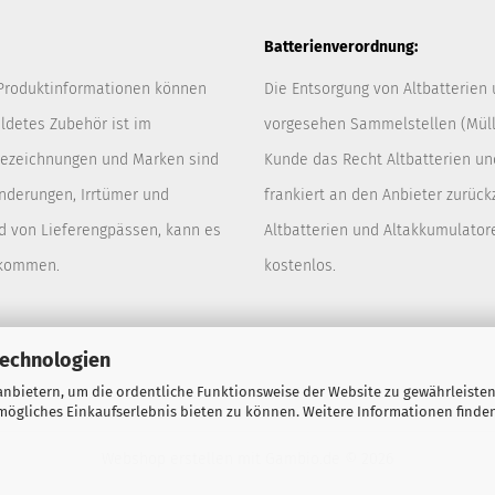
Batterienverordnung:
 Produktinformationen können
Die Entsorgung von Altbatterien
ldetes Zubehör ist im
vorgesehen Sammelstellen (Müllp
 Bezeichnungen und Marken sind
Kunde das Recht Altbatterien u
Änderungen, Irrtümer und
frankiert an den Anbieter zurück
d von Lieferengpässen, kann es
Altbatterien und Altakkumulator
 kommen.
kostenlos.
Technologien
nbietern, um die ordentliche Funktionsweise der Website zu gewährleisten
ögliches Einkaufserlebnis bieten zu können. Weitere Informationen finden
Webshop erstellen
mit Gambio.de © 2026