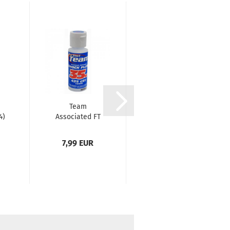
n
Team
Sahara Reifen
4)
Associated FT
(2) HOTRACE
8
Silicone Shock
1/8 Buggy
Fluid
7,99 EUR
ab 12,90 EUR
35wt/425cst...