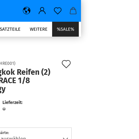
SATZTEILE
WEITERE
%SALE%
Auf
HRE001
)
kok Reifen (2)
den
RACE 1/8
Merkzettel
gy
Lieferzeit:
ärte: