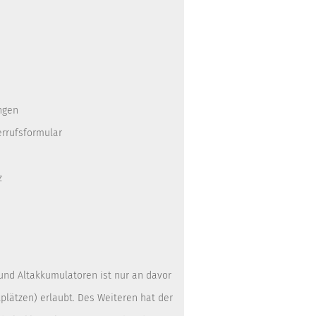
ngen
errufsformular
z
 und Altakkumulatoren ist nur an davor
lätzen) erlaubt. Des Weiteren hat der