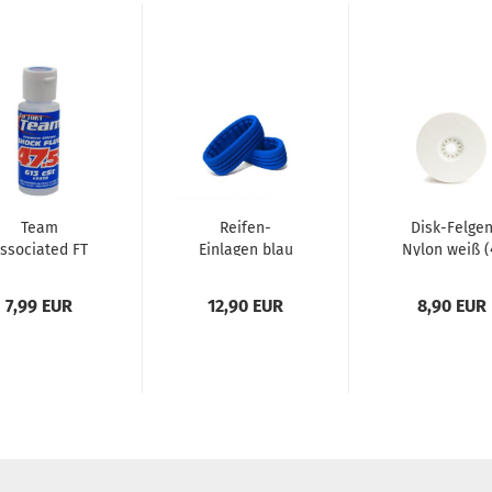
Team
Reifen-
Disk-Felge
ssociated FT
Einlagen blau
Nylon weiß (
ilicone Shock
(4) HOTRACE
HOTRACE 1/
Fluid
1/8 Buggy...
Buggy...
7,99 EUR
12,90 EUR
8,90 EUR
7.5wt/613cst...