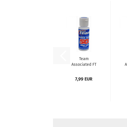
Team
Associated FT
A
Silicone Shock
S
Fluid
7,99 EUR
50wt/650cst...
4