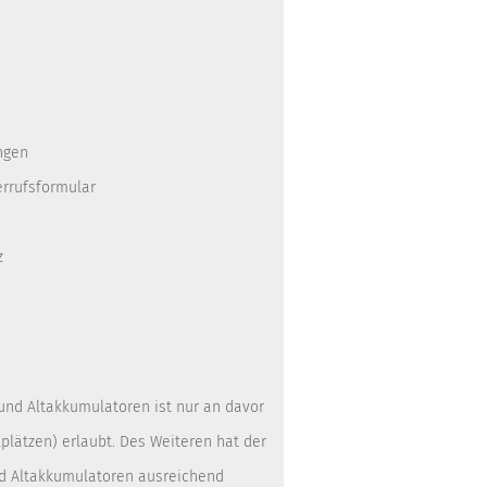
ngen
errufsformular
z
 und Altakkumulatoren ist nur an davor
lätzen) erlaubt. Des Weiteren hat der
nd Altakkumulatoren ausreichend