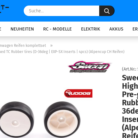
Suche...
E
NEUHEITEN
RC - MODELLE
ELEKTRIK
AKKUS
ER
»
enwagen Reifen komplettset
 TC Rubber tires (D-36deg | EXP-SX Inserts | 4pcs) (Alpencup CH Reifen)
(Art.Nr.:
Swe
Hig
Pre-
Rubb
36de
Inse
(Alp
Reif