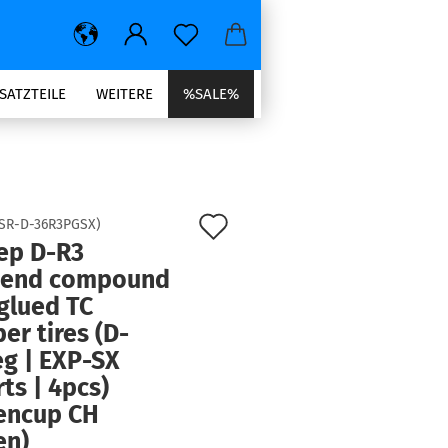
SATZTEILE
WEITERE
%SALE%
Auf
SR-D-36R3PGSX
)
ep D-R3
den
hend compound
Merkzettel
glued TC
er tires (D-
g | EXP-SX
rts | 4pcs)
encup CH
en)