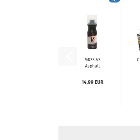
MR33 V3
C
Asphalt
Additive 100ml
Re
14,99 EUR