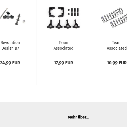
Revolution
Team
Team
Design B7
Associated
Associated
Slipper
RC10B6.4 -1mm
13mm Rear
Eliminator
Scrub Caster...
Shock
24,99 EUR
17,99 EUR
10,99 EUR
Set...
Springs,...
Mehr über...