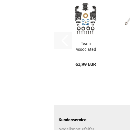
Team
Associated
RC10B7 3-Gear
Gearbox
63,99 EUR
Conversion...
Kundenservice
Modellsport Pfeifer