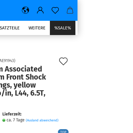
SATZTEILE
WEITERE
%SALE%
Auf
AE91943
)
 Associated
den
 Front Shock
Merkzettel
ngs, yellow
/in, L44, 6.5T,
Lieferzeit:
ca. 7 Tage
(Ausland abweichend)
TOP