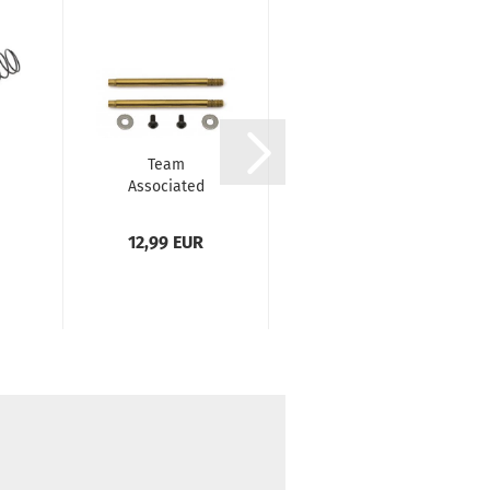
Team
Team AJ 1/10
Associated
Rear Wing
3x23 Shock
[6.75"/1.0mm
Shaft V2, TiN
thick]...
12,99 EUR
14,99 EUR