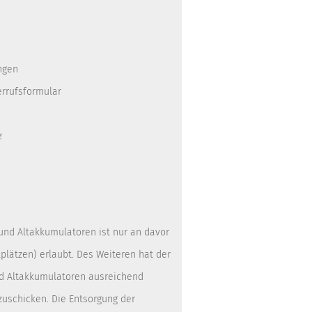
ngen
errufsformular
z
 und Altakkumulatoren ist nur an davor
lätzen) erlaubt. Des Weiteren hat der
nd Altakkumulatoren ausreichend
zuschicken. Die Entsorgung der