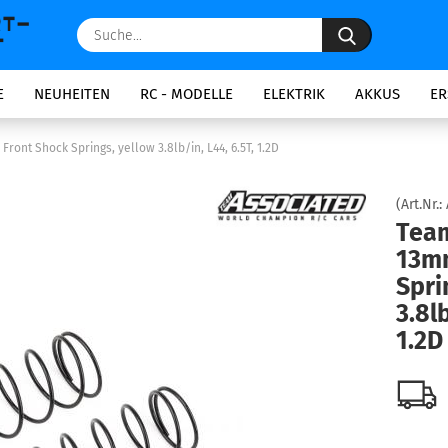
Suche...
E
NEUHEITEN
RC - MODELLE
ELEKTRIK
AKKUS
ER
ont Shock Springs, yellow 3.8lb/in, L44, 6.5T, 1.2D
(Art.Nr.:
Team
13mm
Spri
3.8lb
1.2D