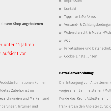
Impressum
Kontakt
Tipps für LiPo Akkus
in diesem Shop angebotenen
Versand- & Zahlungsbedingu
Widerrufsrecht & Muster-Wid
AGB
er unter 14 Jahren
Privatsphäre und Datenschut
 Aufsicht von
Cookie Einstellungen
Batterienverordnung:
 Produktinformationen können
Die Entsorgung von Altbatterien
ldetes Zubehör ist im
vorgesehen Sammelstellen (Müllp
 Bezeichnungen und Marken sind
Kunde das Recht Altbatterien u
Änderungen, Irrtümer und
frankiert an den Anbieter zurück