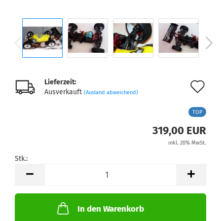
Lieferzeit:
Au
Ausverkauft
(Ausland abweichend)
de
TOP
Me
319,00 EUR
inkl. 20% MwSt.
Stk.:
Stk.
In den Warenkorb