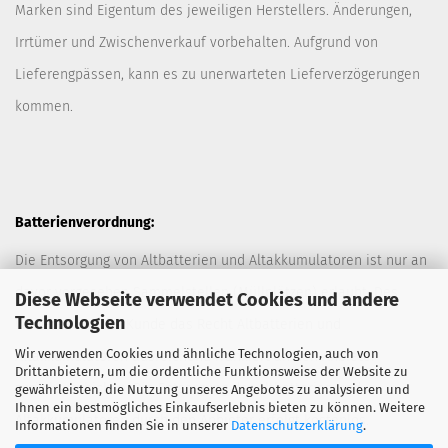
Marken sind Eigentum des jeweiligen Herstellers. Änderungen,
Irrtümer und Zwischenverkauf vorbehalten. Aufgrund von
Lieferengpässen, kann es zu unerwarteten Lieferverzögerungen
kommen.
Batterienverordnung:
Die Entsorgung von Altbatterien und Altakkumulatoren ist nur an
davor vorgesehen Sammelstellen (Müllplätzen) erlaubt. Des
Diese Webseite verwendet Cookies und andere
Technologien
Weiteren hat der Kunde das Recht Altbatterien und
Wir verwenden Cookies und ähnliche Technologien, auch von
Altakkumulatoren ausreichend frankiert an den Anbieter
Drittanbietern, um die ordentliche Funktionsweise der Website zu
zurückzuschicken. Die Entsorgung der Altbatterien und
gewährleisten, die Nutzung unseres Angebotes zu analysieren und
Ihnen ein bestmögliches Einkaufserlebnis bieten zu können. Weitere
Altakkumulatoren durch den Anbieter erfolgt kostenlos.
Informationen finden Sie in unserer
Datenschutzerklärung
.