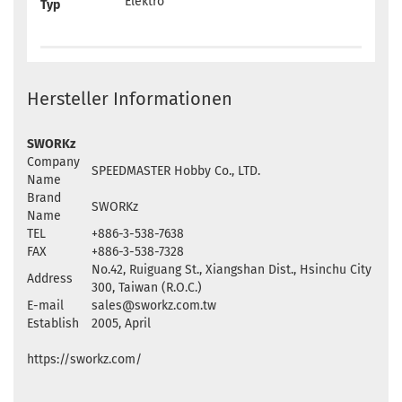
Elektro
Typ
Hersteller Informationen
SWORKz
Company
SPEEDMASTER Hobby Co., LTD.
Name
Brand
SWORKz
Name
TEL
+886-3-538-7638
FAX
+886-3-538-7328
No.42, Ruiguang St., Xiangshan Dist., Hsinchu City
Address
300, Taiwan (R.O.C.)
E-mail
sales@sworkz.com.tw
Establish
2005, April
https://sworkz.com/