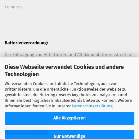
kommen.
Batterienverordnung:
Die Entsorgung von Altbatterien und Altakkumulatoren ist nur an
davor vorgesehen Sammelstellen (Müllplätzen) erlaubt. Des
Diese Webseite verwendet Cookies und andere
Technologien
Weiteren hat der Kunde das Recht Altbatterien und
Wir verwenden Cookies und ähnliche Technologien, auch von
Altakkumulatoren ausreichend frankiert an den Anbieter
Drittanbietern, um die ordentliche Funktionsweise der Website zu
zurückzuschicken. Die Entsorgung der Altbatterien und
gewährleisten, die Nutzung unseres Angebotes zu analysieren und
Ihnen ein bestmögliches Einkaufserlebnis bieten zu können. Weitere
Altakkumulatoren durch den Anbieter erfolgt kostenlos.
Informationen finden Sie in unserer
Datenschutzerklärung
.
Alle Akzeptieren
Vertrag widerrufen
Nur Notwendige