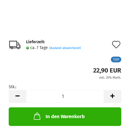
Lieferzeit:
Au
ca. 7 Tage
(Ausland abweichend)
de
TOP
Me
22,90 EUR
inkl. 20% MwSt.
Stk.:
Stk.
In den Warenkorb