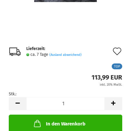
Lieferzeit:
Au
ca. 7 Tage
(Ausland abweichend)
de
TOP
Me
113,99 EUR
inkl. 20% MwSt.
Stk.:
Stk.
In den Warenkorb