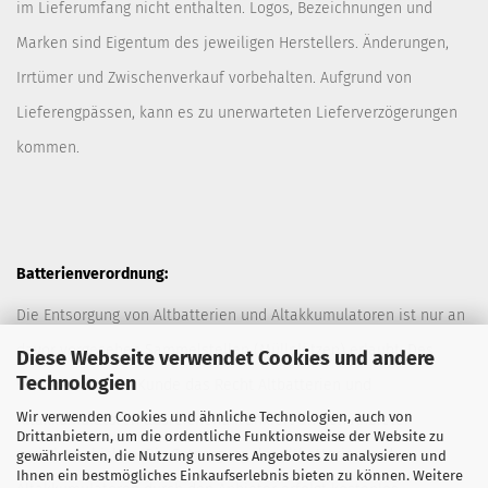
im Lieferumfang nicht enthalten. Logos, Bezeichnungen und
Marken sind Eigentum des jeweiligen Herstellers. Änderungen,
Irrtümer und Zwischenverkauf vorbehalten. Aufgrund von
Lieferengpässen, kann es zu unerwarteten Lieferverzögerungen
kommen.
Batterienverordnung:
Die Entsorgung von Altbatterien und Altakkumulatoren ist nur an
davor vorgesehen Sammelstellen (Müllplätzen) erlaubt. Des
Diese Webseite verwendet Cookies und andere
Technologien
Weiteren hat der Kunde das Recht Altbatterien und
Wir verwenden Cookies und ähnliche Technologien, auch von
Altakkumulatoren ausreichend frankiert an den Anbieter
Drittanbietern, um die ordentliche Funktionsweise der Website zu
zurückzuschicken. Die Entsorgung der Altbatterien und
gewährleisten, die Nutzung unseres Angebotes zu analysieren und
Ihnen ein bestmögliches Einkaufserlebnis bieten zu können. Weitere