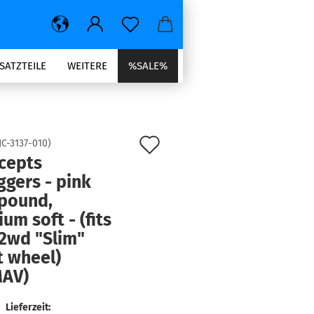
SATZTEILE
WEITERE
%SALE%
Auf
JC-3137-010
)
cepts
den
gers - pink
Merkzettel
pound,
um soft - (fits
 2wd "Slim"
t wheel)
MAV)
Lieferzeit: