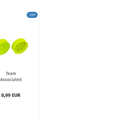
TOP
Team
Associated
WD Slim Front
heels, 2.2",...
8,99 EUR