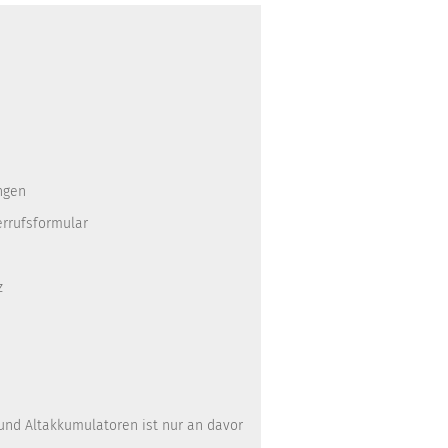
ngen
errufsformular
z
 und Altakkumulatoren ist nur an davor