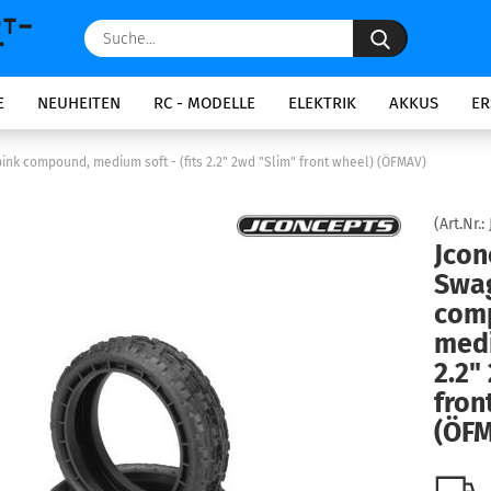
Suche...
E
NEUHEITEN
RC - MODELLE
ELEKTRIK
AKKUS
ER
ink compound, medium soft - (fits 2.2" 2wd "Slim" front wheel) (ÖFMAV)
(Art.Nr.:
Jcon
Swag
com
medi
2.2"
fron
(ÖF