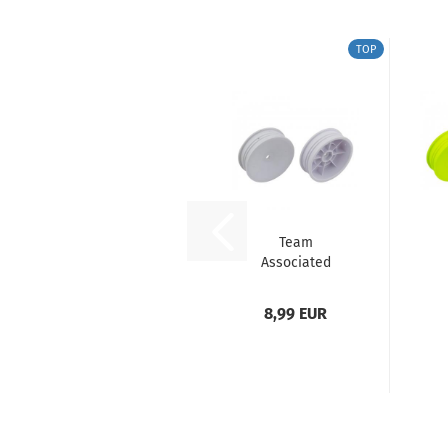
TOP
Team
Associated
2WD Slim Front
2
Wheels, 2.2",...
W
8,99 EUR