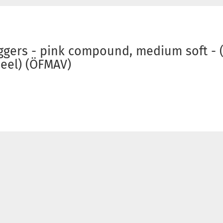
gers - pink compound, medium soft - (f
heel) (ÖFMAV)