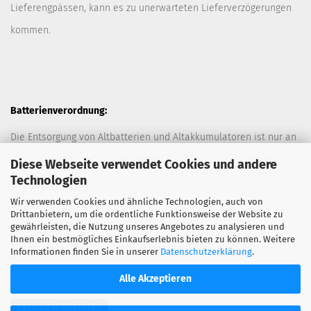
Lieferengpässen, kann es zu unerwarteten Lieferverzögerungen
kommen.
Batterienverordnung:
Die Entsorgung von Altbatterien und Altakkumulatoren ist nur an
davor vorgesehen Sammelstellen (Müllplätzen) erlaubt. Des
Diese Webseite verwendet Cookies und andere
Technologien
Weiteren hat der Kunde das Recht Altbatterien und
Wir verwenden Cookies und ähnliche Technologien, auch von
Altakkumulatoren ausreichend frankiert an den Anbieter
Drittanbietern, um die ordentliche Funktionsweise der Website zu
zurückzuschicken. Die Entsorgung der Altbatterien und
gewährleisten, die Nutzung unseres Angebotes zu analysieren und
Ihnen ein bestmögliches Einkaufserlebnis bieten zu können. Weitere
Altakkumulatoren durch den Anbieter erfolgt kostenlos.
Informationen finden Sie in unserer
Datenschutzerklärung
.
Alle Akzeptieren
Vertrag widerrufen