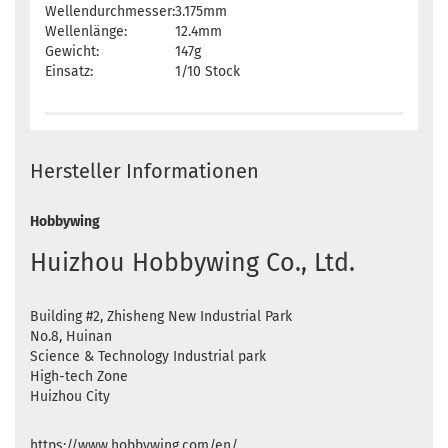
Wellendurchmesser:
3.175mm
Wellenlänge:
12.4mm
Gewicht:
147g
Einsatz:
1/10 Stock
Hersteller Informationen
Hobbywing
Huizhou Hobbywing Co., Ltd.
Building #2, Zhisheng New Industrial Park
No.8, Huinan
Science & Technology Industrial park
High-tech Zone
Huizhou City
https://www.hobbywing.com/en/