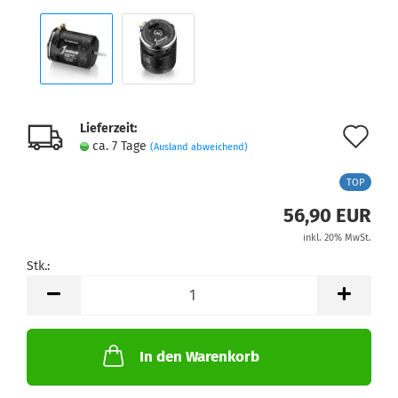
Lieferzeit:
Au
ca. 7 Tage
(Ausland abweichend)
de
TOP
Me
56,90 EUR
inkl. 20% MwSt.
Stk.:
Stk.
In den Warenkorb