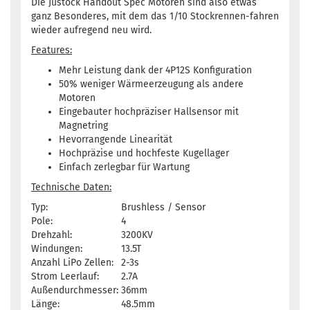
Die Justock Handout Spec Motoren sind also etwas
ganz Besonderes, mit dem das 1/10 Stockrennen-fahren
wieder aufregend neu wird.
Features:
Mehr Leistung dank der 4P12S Konfiguration
50% weniger Wärmeerzeugung als andere
Motoren
Eingebauter hochpräziser Hallsensor mit
Magnetring
Hevorrangende Linearität
Hochpräzise und hochfeste Kugellager
Einfach zerlegbar für Wartung
Technische Daten:
Typ:
Brushless / Sensor
Pole:
4
Drehzahl:
3200KV
Windungen:
13.5T
Anzahl LiPo Zellen:
2-3s
Strom Leerlauf:
2.7A
Außendurchmesser:
36mm
Länge:
48.5mm