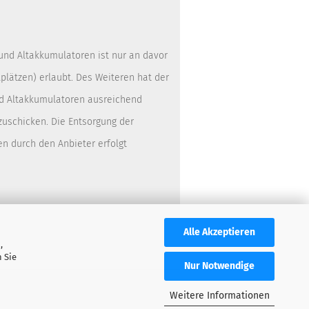
 und Altakkumulatoren ist nur an davor
lätzen) erlaubt. Des Weiteren hat der
nd Altakkumulatoren ausreichend
zuschicken. Die Entsorgung der
en durch den Anbieter erfolgt
Alle Akzeptieren
,
 Sie
Nur Notwendige
Weitere Informationen