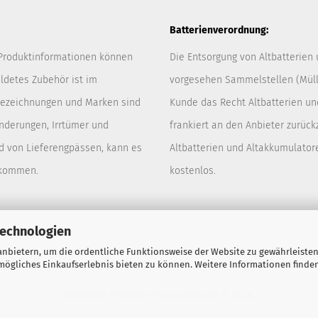
Batterienverordnung:
 Produktinformationen können
Die Entsorgung von Altbatterien
ldetes Zubehör ist im
vorgesehen Sammelstellen (Müllp
 Bezeichnungen und Marken sind
Kunde das Recht Altbatterien u
Änderungen, Irrtümer und
frankiert an den Anbieter zurück
d von Lieferengpässen, kann es
Altbatterien und Altakkumulator
 kommen.
kostenlos.
Technologien
nbietern, um die ordentliche Funktionsweise der Website zu gewährleisten
ögliches Einkaufserlebnis bieten zu können. Weitere Informationen finden
Webshop erstellen
mit Gambio.de © 2026