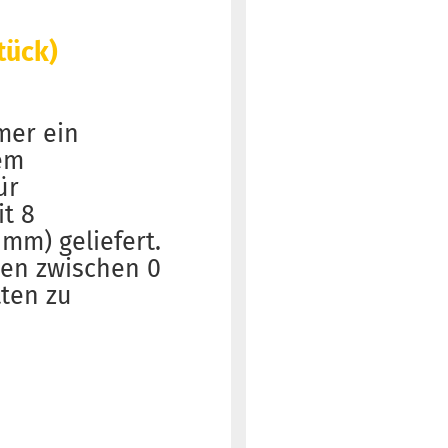
Stück)
mer ein
sem
ür
t 8
8 mm) geliefert.
ßen zwischen 0
tten zu