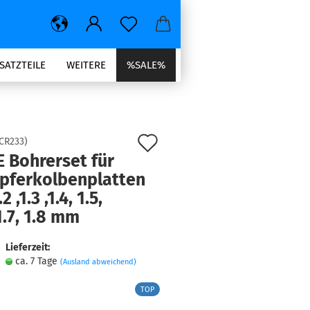
SATZTEILE
WEITERE
%SALE%
Auf
CR233
)
 Bohrerset für
den
pferkolbenplatten
Merkzettel
.2 ,1.3 ,1.4, 1.5,
1.7, 1.8 mm
Lieferzeit:
ca. 7 Tage
(Ausland abweichend)
TOP