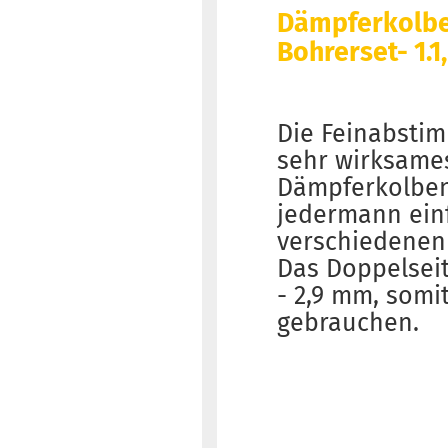
Dämpferkolbe
Bohrerset- 1.1, 
Die Feinabsti
sehr wirksames
Dämpferkolbenp
jedermann einf
verschiedenen Bo
Das Doppelseit
- 2,9 mm, somi
gebrauchen.