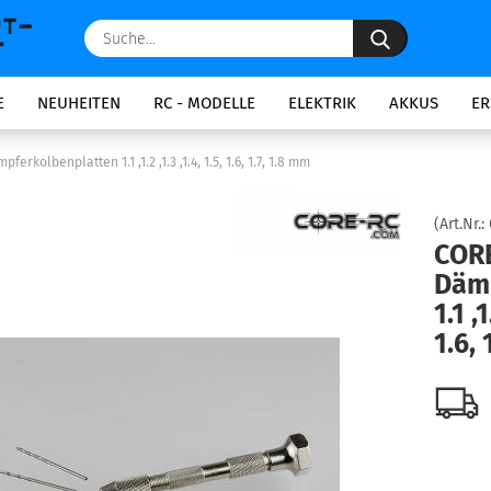
Suche...
E
NEUHEITEN
RC - MODELLE
ELEKTRIK
AKKUS
ER
erkolbenplatten 1.1 ,1.2 ,1.3 ,1.4, 1.5, 1.6, 1.7, 1.8 mm
(Art.Nr.:
CORE
Däm
1.1 ,1
1.6, 