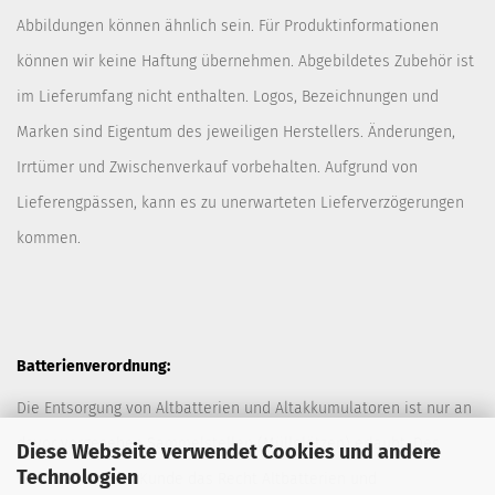
Abbildungen können ähnlich sein. Für Produktinformationen
können wir keine Haftung übernehmen. Abgebildetes Zubehör ist
im Lieferumfang nicht enthalten. Logos, Bezeichnungen und
Marken sind Eigentum des jeweiligen Herstellers. Änderungen,
Irrtümer und Zwischenverkauf vorbehalten. Aufgrund von
Lieferengpässen, kann es zu unerwarteten Lieferverzögerungen
kommen.
Batterienverordnung:
Die Entsorgung von Altbatterien und Altakkumulatoren ist nur an
davor vorgesehen Sammelstellen (Müllplätzen) erlaubt. Des
Diese Webseite verwendet Cookies und andere
Technologien
Weiteren hat der Kunde das Recht Altbatterien und