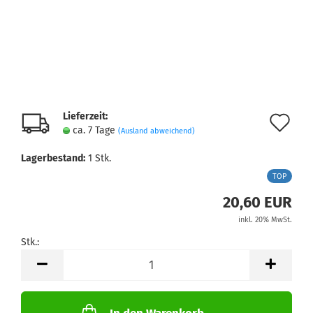
Lieferzeit:
Au
ca. 7 Tage
(Ausland abweichend)
de
Lagerbestand:
1
Stk.
Me
TOP
20,60 EUR
inkl. 20% MwSt.
Stk.:
Stk.