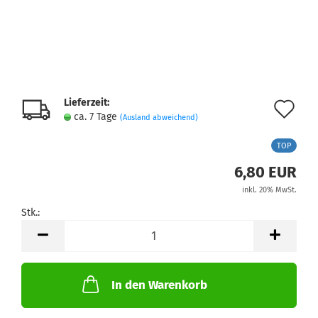
Lieferzeit:
Au
ca. 7 Tage
(Ausland abweichend)
de
TOP
Me
6,80 EUR
inkl. 20% MwSt.
Stk.:
Stk.
In den Warenkorb