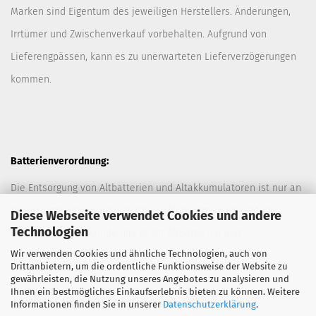
Marken sind Eigentum des jeweiligen Herstellers. Änderungen,
Irrtümer und Zwischenverkauf vorbehalten. Aufgrund von
Lieferengpässen, kann es zu unerwarteten Lieferverzögerungen
kommen.
Batterienverordnung:
Die Entsorgung von Altbatterien und Altakkumulatoren ist nur an
davor vorgesehen Sammelstellen (Müllplätzen) erlaubt. Des
Diese Webseite verwendet Cookies und andere
Technologien
Weiteren hat der Kunde das Recht Altbatterien und
Wir verwenden Cookies und ähnliche Technologien, auch von
Altakkumulatoren ausreichend frankiert an den Anbieter
Drittanbietern, um die ordentliche Funktionsweise der Website zu
zurückzuschicken. Die Entsorgung der Altbatterien und
gewährleisten, die Nutzung unseres Angebotes zu analysieren und
Ihnen ein bestmögliches Einkaufserlebnis bieten zu können. Weitere
Altakkumulatoren durch den Anbieter erfolgt kostenlos.
Informationen finden Sie in unserer
Datenschutzerklärung
.