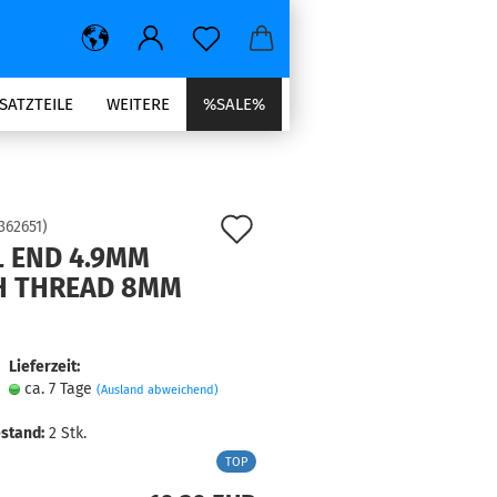
SATZTEILE
WEITERE
%SALE%
Auf
362651
)
L END 4.9MM
den
H THREAD 8MM
Merkzettel
Lieferzeit:
ca. 7 Tage
(Ausland abweichend)
stand:
2
Stk.
TOP