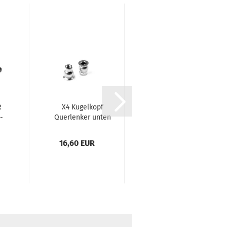
R
X4 Kugelkopf
X4 CFF UPPER
-
Querlenker unten
ARM - INNER
K
universal
SHOCK
6.0mmFederstahl...
POSITION...
16,60 EUR
24,00 EUR