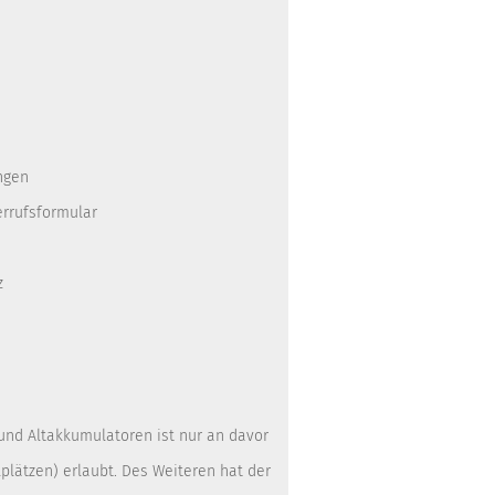
ngen
errufsformular
z
 und Altakkumulatoren ist nur an davor
lätzen) erlaubt. Des Weiteren hat der