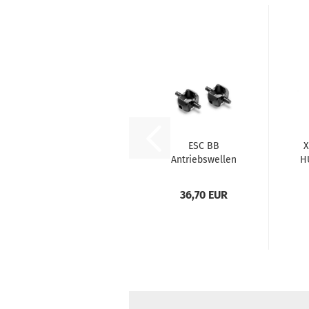
ESC BB
X
Antriebswellen
H
Adapter -
Federstahl...
36,70 EUR