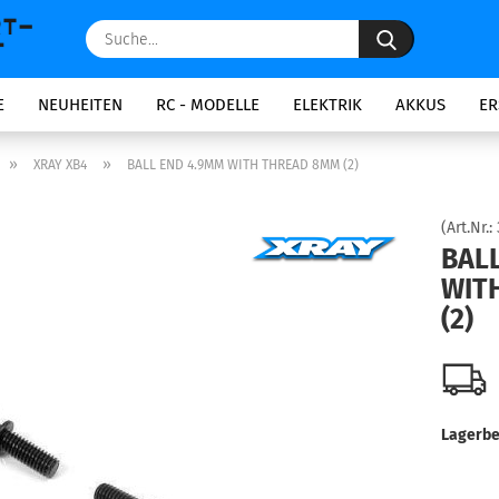
Suche...
E
NEUHEITEN
RC - MODELLE
ELEKTRIK
AKKUS
ER
»
»
XRAY XB4
BALL END 4.9MM WITH THREAD 8MM (2)
(Art.Nr.:
BAL
WIT
(2)
Lagerbe