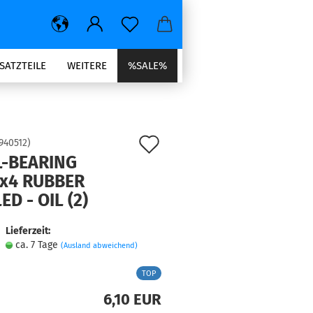
SATZTEILE
WEITERE
%SALE%
Auf
940512
)
L-BEARING
den
2x4 RUBBER
Merkzettel
ED - OIL (2)
Lieferzeit:
ca. 7 Tage
(Ausland abweichend)
TOP
6,10 EUR