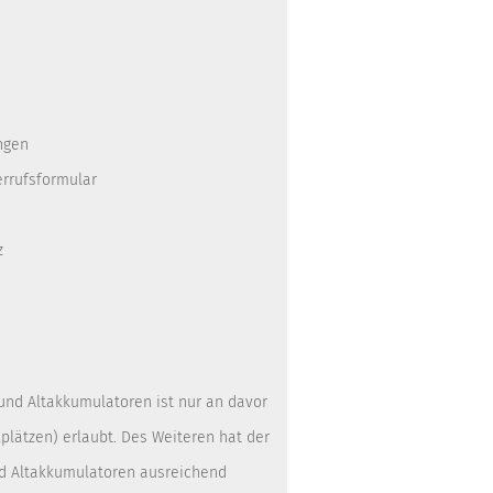
ngen
errufsformular
z
 und Altakkumulatoren ist nur an davor
lätzen) erlaubt. Des Weiteren hat der
nd Altakkumulatoren ausreichend