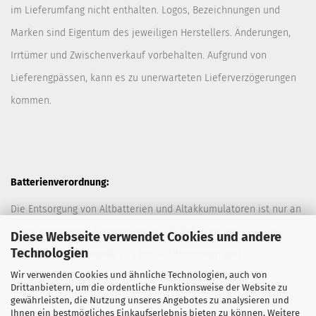
im Lieferumfang nicht enthalten. Logos, Bezeichnungen und
Marken sind Eigentum des jeweiligen Herstellers. Änderungen,
Irrtümer und Zwischenverkauf vorbehalten. Aufgrund von
Lieferengpässen, kann es zu unerwarteten Lieferverzögerungen
kommen.
Batterienverordnung:
Die Entsorgung von Altbatterien und Altakkumulatoren ist nur an
davor vorgesehen Sammelstellen (Müllplätzen) erlaubt. Des
Diese Webseite verwendet Cookies und andere
Technologien
Weiteren hat der Kunde das Recht Altbatterien und
Wir verwenden Cookies und ähnliche Technologien, auch von
Altakkumulatoren ausreichend frankiert an den Anbieter
Drittanbietern, um die ordentliche Funktionsweise der Website zu
zurückzuschicken. Die Entsorgung der Altbatterien und
gewährleisten, die Nutzung unseres Angebotes zu analysieren und
Ihnen ein bestmögliches Einkaufserlebnis bieten zu können. Weitere