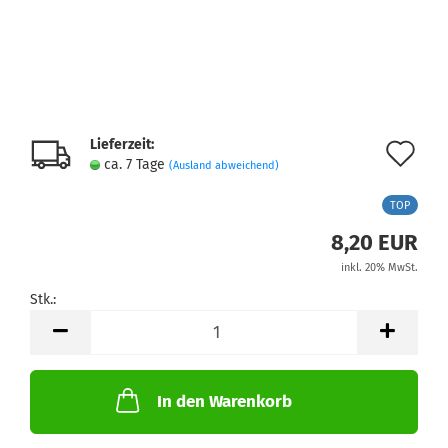
Lieferzeit:
Au
ca. 7 Tage
(Ausland abweichend)
de
TOP
Me
8,20 EUR
inkl. 20% MwSt.
Stk.:
Stk.
In den Warenkorb