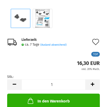
Lieferzeit:
Au
ca. 7 Tage
(Ausland abweichend)
de
TOP
Me
16,30 EUR
inkl. 20% MwSt.
Stk.:
Stk.
In den Warenkorb