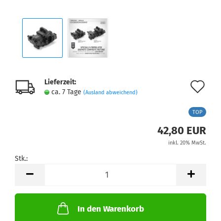
Lieferzeit:
Au
ca. 7 Tage
(Ausland abweichend)
de
TOP
Me
42,80 EUR
inkl. 20% MwSt.
Stk.:
Stk.
In den Warenkorb