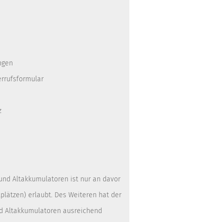
ngen
errufsformular
z
 und Altakkumulatoren ist nur an davor
lätzen) erlaubt. Des Weiteren hat der
nd Altakkumulatoren ausreichend