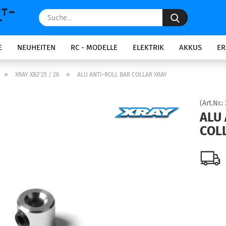
Suche...
E
NEUHEITEN
RC - MODELLE
ELEKTRIK
AKKUS
ER
»
»
XRAY XB2'25 / 26
ALU ANTI-ROLL BAR COLLAR XRAY
(Art.Nr.:
ALU 
COL