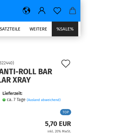
SATZTEILE
WEITERE
%SALE%
Auf
322440
)
ANTI-ROLL BAR
den
LAR XRAY
Merkzettel
Lieferzeit:
ca. 7 Tage
(Ausland abweichend)
TOP
5,70 EUR
inkl. 20% MwSt.